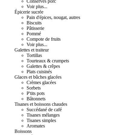
Conserves porc
Voir plus...
Épicerie sucrée
Pain d'épices, nougat, autres
Biscuits
Pâtisserie
Pommé
Compote de fruits
Voir plus...
Galettes et traiteur
Tortillas
Tourteaux & crumpets
Galettes & crêpes
Plats cuisinés
Glaces et bûches glacées
Crèmes glacées
Sorbets
P'tits pots
Bâtonnets
Tisanes et boissons chaudes
Succédané de café
Tisanes mélanges
Tisanes simples
Aromates
Boissons