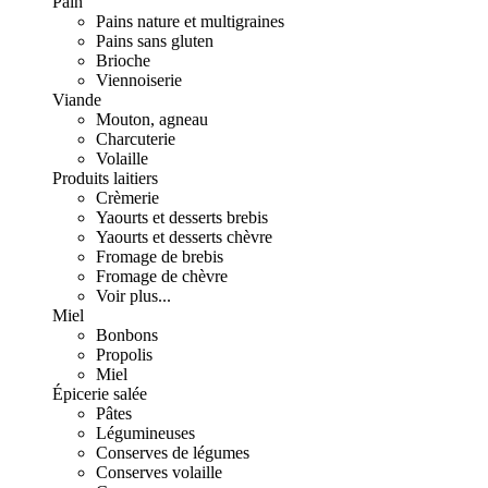
Pain
Pains nature et multigraines
Pains sans gluten
Brioche
Viennoiserie
Viande
Mouton, agneau
Charcuterie
Volaille
Produits laitiers
Crèmerie
Yaourts et desserts brebis
Yaourts et desserts chèvre
Fromage de brebis
Fromage de chèvre
Voir plus...
Miel
Bonbons
Propolis
Miel
Épicerie salée
Pâtes
Légumineuses
Conserves de légumes
Conserves volaille