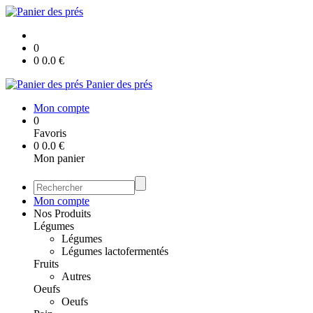
0
0
0.0
€
Panier des prés
Mon compte
0
Favoris
0
0.0
€
Mon panier
Mon compte
Nos Produits
Légumes
Légumes
Légumes lactofermentés
Fruits
Autres
Oeufs
Oeufs