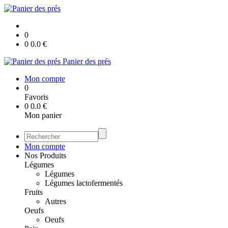
0
0
0.0
€
Panier des prés
Mon compte
0
Favoris
0
0.0
€
Mon panier
Mon compte
Nos Produits
Légumes
Légumes
Légumes lactofermentés
Fruits
Autres
Oeufs
Oeufs