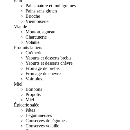
Pain
Pains nature et multigraines
Pains sans gluten
Brioche
Viennoiserie
Viande
Mouton, agneau
Charcuterie
Volaille
Produits laitiers
Crèmerie
Yaourts et desserts brebis
Yaourts et desserts chèvre
Fromage de brebis
Fromage de chèvre
Voir plus...
Miel
Bonbons
Propolis
Miel
Épicerie salée
Pâtes
Légumineuses
Conserves de légumes
Conserves volaille