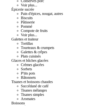
Conserves porc
Voir plus...
Épicerie sucrée
Pain d'épices, nougat, autres
Biscuits
Pâtisserie
Pommé
Compote de fruits
Voir plus...
Galettes et traiteur
Tortillas
Tourteaux & crumpets
Galettes & crêpes
Plats cuisinés
Glaces et bûches glacées
Crèmes glacées
Sorbets
P'tits pots
Bâtonnets
Tisanes et boissons chaudes
Succédané de café
Tisanes mélanges
Tisanes simples
Aromates
Boissons