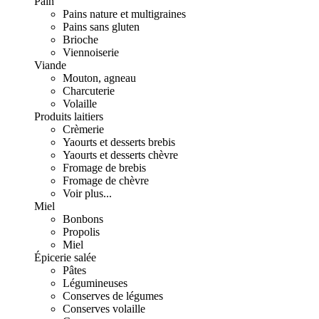
Pain
Pains nature et multigraines
Pains sans gluten
Brioche
Viennoiserie
Viande
Mouton, agneau
Charcuterie
Volaille
Produits laitiers
Crèmerie
Yaourts et desserts brebis
Yaourts et desserts chèvre
Fromage de brebis
Fromage de chèvre
Voir plus...
Miel
Bonbons
Propolis
Miel
Épicerie salée
Pâtes
Légumineuses
Conserves de légumes
Conserves volaille