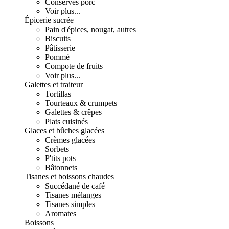
Conserves porc
Voir plus...
Épicerie sucrée
Pain d'épices, nougat, autres
Biscuits
Pâtisserie
Pommé
Compote de fruits
Voir plus...
Galettes et traiteur
Tortillas
Tourteaux & crumpets
Galettes & crêpes
Plats cuisinés
Glaces et bûches glacées
Crèmes glacées
Sorbets
P'tits pots
Bâtonnets
Tisanes et boissons chaudes
Succédané de café
Tisanes mélanges
Tisanes simples
Aromates
Boissons