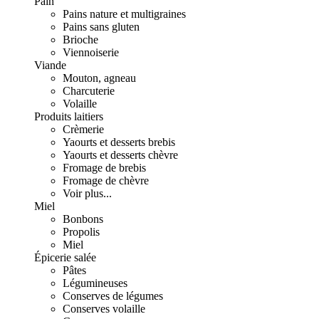
Pain
Pains nature et multigraines
Pains sans gluten
Brioche
Viennoiserie
Viande
Mouton, agneau
Charcuterie
Volaille
Produits laitiers
Crèmerie
Yaourts et desserts brebis
Yaourts et desserts chèvre
Fromage de brebis
Fromage de chèvre
Voir plus...
Miel
Bonbons
Propolis
Miel
Épicerie salée
Pâtes
Légumineuses
Conserves de légumes
Conserves volaille