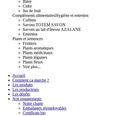
Bière
Cidre
Jus de fruit
Compléments alimentaires
Hygiène et entretien
Coffrets
Savons TOTEM SAVON
Savons au lait d'ânesse AZALANE
Entretien
Plants et semences
Fruitiers
Plants aromatiques
Plants médicinaux
Plants légumes
Plants fleurs
Voir plus...
Accueil
Comment ça marche ?
Les produits
Les producteurs
Les dépôts
Nos engagements
Notre charte
Emballages réemployables
Certificats bio