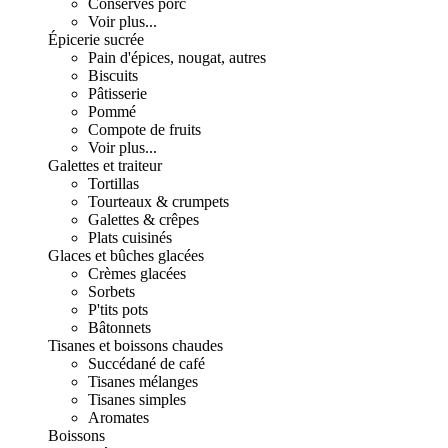
Conserves porc
Voir plus...
Épicerie sucrée
Pain d'épices, nougat, autres
Biscuits
Pâtisserie
Pommé
Compote de fruits
Voir plus...
Galettes et traiteur
Tortillas
Tourteaux & crumpets
Galettes & crêpes
Plats cuisinés
Glaces et bûches glacées
Crèmes glacées
Sorbets
P'tits pots
Bâtonnets
Tisanes et boissons chaudes
Succédané de café
Tisanes mélanges
Tisanes simples
Aromates
Boissons