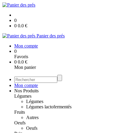
0
0
0.0
€
Panier des prés
Mon compte
0
Favoris
0
0.0
€
Mon panier
Mon compte
Nos Produits
Légumes
Légumes
Légumes lactofermentés
Fruits
Autres
Oeufs
Oeufs