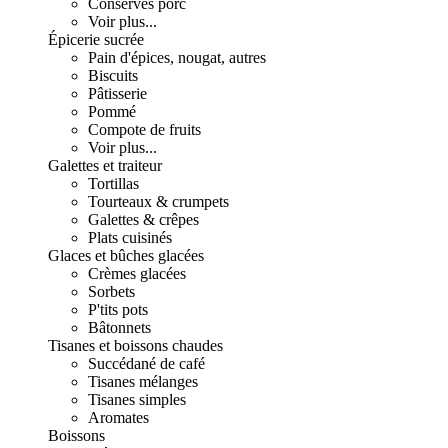
Conserves porc
Voir plus...
Épicerie sucrée
Pain d'épices, nougat, autres
Biscuits
Pâtisserie
Pommé
Compote de fruits
Voir plus...
Galettes et traiteur
Tortillas
Tourteaux & crumpets
Galettes & crêpes
Plats cuisinés
Glaces et bûches glacées
Crèmes glacées
Sorbets
P'tits pots
Bâtonnets
Tisanes et boissons chaudes
Succédané de café
Tisanes mélanges
Tisanes simples
Aromates
Boissons