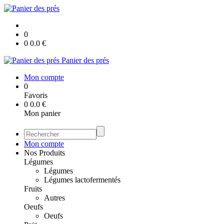
0
0
0.0
€
Panier des prés
Mon compte
0
Favoris
0
0.0
€
Mon panier
Mon compte
Nos Produits
Légumes
Légumes
Légumes lactofermentés
Fruits
Autres
Oeufs
Oeufs