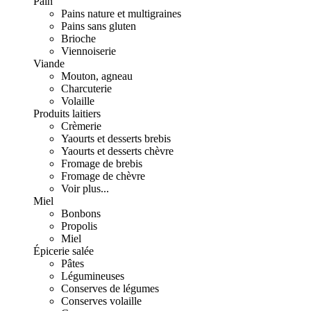
Pain
Pains nature et multigraines
Pains sans gluten
Brioche
Viennoiserie
Viande
Mouton, agneau
Charcuterie
Volaille
Produits laitiers
Crèmerie
Yaourts et desserts brebis
Yaourts et desserts chèvre
Fromage de brebis
Fromage de chèvre
Voir plus...
Miel
Bonbons
Propolis
Miel
Épicerie salée
Pâtes
Légumineuses
Conserves de légumes
Conserves volaille