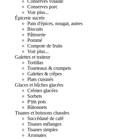
Conserves volaille
Conserves porc
Voir plus...
Épicerie sucrée
Pain d'épices, nougat, autres
Biscuits
Pâtisserie
Pommé
Compote de fruits
Voir plus...
Galettes et traiteur
Tortillas
Tourteaux & crumpets
Galettes & crêpes
Plats cuisinés
Glaces et bûches glacées
Crèmes glacées
Sorbets
P'tits pots
Bâtonnets
Tisanes et boissons chaudes
Succédané de café
Tisanes mélanges
Tisanes simples
Aromates