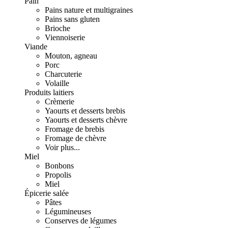
Pain
Pains nature et multigraines
Pains sans gluten
Brioche
Viennoiserie
Viande
Mouton, agneau
Porc
Charcuterie
Volaille
Produits laitiers
Crèmerie
Yaourts et desserts brebis
Yaourts et desserts chèvre
Fromage de brebis
Fromage de chèvre
Voir plus...
Miel
Bonbons
Propolis
Miel
Épicerie salée
Pâtes
Légumineuses
Conserves de légumes