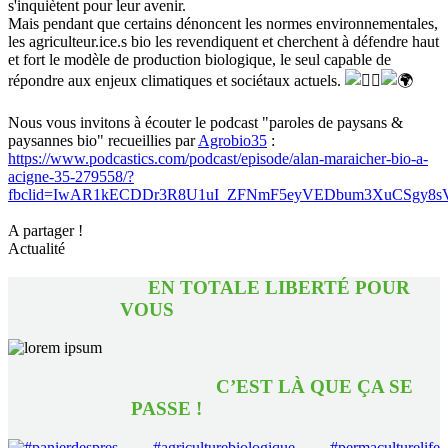
s'inquiètent pour leur avenir.
Mais pendant que certains dénoncent les normes environnementales,
les agriculteur.ice.s bio les revendiquent et cherchent à défendre haut
et fort le modèle de production biologique, le seul capable de
répondre aux enjeux climatiques et sociétaux actuels.
Nous vous invitons à écouter le podcast "paroles de paysans &
paysannes bio" recueillies par
Agrobio35
:
https://www.podcastics.com/podcast/episode/alan-maraicher-bio-a-
acigne-35-279558/?
fbclid=IwAR1kECDDr3R8U1uI_ZFNmF5eyVEDbum3XuCSgy8s
A partager !
Actualité
EN TOTALE LIBERTÉ POUR
VOUS
C’EST LÀ QUE ÇA SE
PASSE !