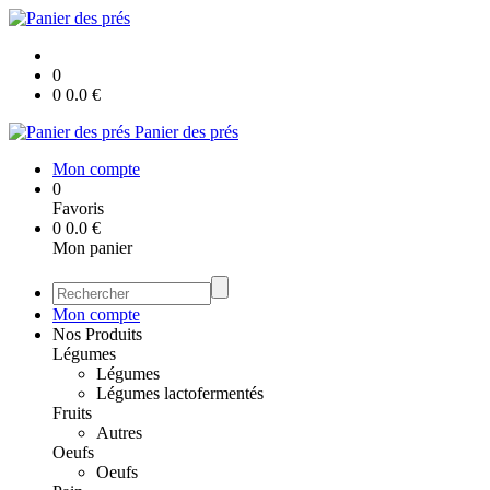
0
0
0.0
€
Panier des prés
Mon compte
0
Favoris
0
0.0
€
Mon panier
Mon compte
Nos Produits
Légumes
Légumes
Légumes lactofermentés
Fruits
Autres
Oeufs
Oeufs