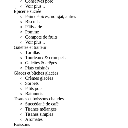
Conserves porc
Voir plus...
Épicerie sucrée
Pain d'épices, nougat, autres
Biscuits
Pâtisserie
Pommé
Compote de fruits
Voir plus...
Galettes et traiteur
Tortillas
Tourteaux & crumpets
Galettes & crêpes
Plats cuisinés
Glaces et bûches glacées
Crèmes glacées
Sorbets
P'tits pots
Bâtonnets
Tisanes et boissons chaudes
Succédané de café
Tisanes mélanges
Tisanes simples
Aromates
Boissons