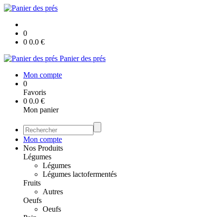
0
0
0.0
€
Panier des prés
Mon compte
0
Favoris
0
0.0
€
Mon panier
Mon compte
Nos Produits
Légumes
Légumes
Légumes lactofermentés
Fruits
Autres
Oeufs
Oeufs