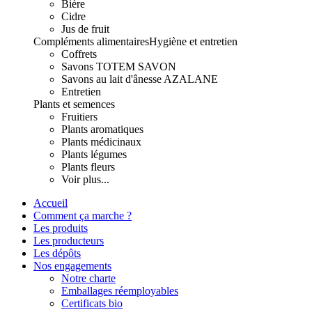
Bière
Cidre
Jus de fruit
Compléments alimentaires
Hygiène et entretien
Coffrets
Savons TOTEM SAVON
Savons au lait d'ânesse AZALANE
Entretien
Plants et semences
Fruitiers
Plants aromatiques
Plants médicinaux
Plants légumes
Plants fleurs
Voir plus...
Accueil
Comment ça marche ?
Les produits
Les producteurs
Les dépôts
Nos engagements
Notre charte
Emballages réemployables
Certificats bio