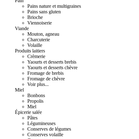
Pain
Pains nature et multigraines
Pains sans gluten
Brioche
Viennoiserie
Viande
Mouton, agneau
Charcuterie
Volaille
Produits laitiers
Crèmerie
Yaourts et desserts brebis
Yaourts et desserts chèvre
Fromage de brebis
Fromage de chèvre
Voir plus...
Miel
Bonbons
Propolis
Miel
Épicerie salée
Pâtes
Légumineuses
Conserves de légumes
Conserves volaille