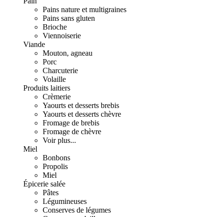
Pain
Pains nature et multigraines
Pains sans gluten
Brioche
Viennoiserie
Viande
Mouton, agneau
Porc
Charcuterie
Volaille
Produits laitiers
Crèmerie
Yaourts et desserts brebis
Yaourts et desserts chèvre
Fromage de brebis
Fromage de chèvre
Voir plus...
Miel
Bonbons
Propolis
Miel
Épicerie salée
Pâtes
Légumineuses
Conserves de légumes