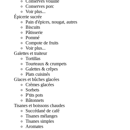
Conserves volaille
Conserves porc
Voir plus...
Épicerie sucrée
Pain d'épices, nougat, autres
Biscuits
Pâtisserie
Pommé
Compote de fruits
Voir plus...
Galettes et traiteur
Tortillas
Tourteaux & crumpets
Galettes & crêpes
Plats cuisinés
Glaces et bûches glacées
Crèmes glacées
Sorbets
P'tits pots
Bâtonnets
Tisanes et boissons chaudes
Succédané de café
Tisanes mélanges
Tisanes simples
Aromates