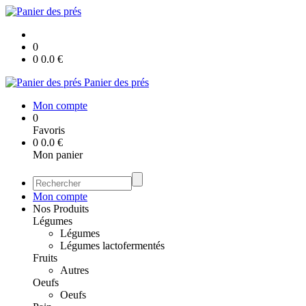
0
0
0.0
€
Panier des prés
Mon compte
0
Favoris
0
0.0
€
Mon panier
Mon compte
Nos Produits
Légumes
Légumes
Légumes lactofermentés
Fruits
Autres
Oeufs
Oeufs