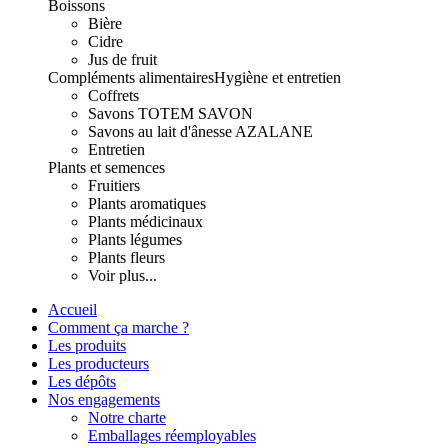
Boissons
Bière
Cidre
Jus de fruit
Compléments alimentaires
Hygiène et entretien
Coffrets
Savons TOTEM SAVON
Savons au lait d'ânesse AZALANE
Entretien
Plants et semences
Fruitiers
Plants aromatiques
Plants médicinaux
Plants légumes
Plants fleurs
Voir plus...
Accueil
Comment ça marche ?
Les produits
Les producteurs
Les dépôts
Nos engagements
Notre charte
Emballages réemployables