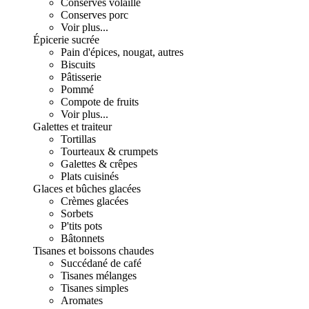
Conserves volaille
Conserves porc
Voir plus...
Épicerie sucrée
Pain d'épices, nougat, autres
Biscuits
Pâtisserie
Pommé
Compote de fruits
Voir plus...
Galettes et traiteur
Tortillas
Tourteaux & crumpets
Galettes & crêpes
Plats cuisinés
Glaces et bûches glacées
Crèmes glacées
Sorbets
P'tits pots
Bâtonnets
Tisanes et boissons chaudes
Succédané de café
Tisanes mélanges
Tisanes simples
Aromates