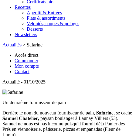
Certificats bio
Recettes
Apéritif & Entrées
Plats & assortiments
Veloutés, soupes & potages
Desserts
Newsletters
Actualités
>
Safarine
Accès direct
Commander
Mon compte
Contact
Actualité - 01/10/2025
Un deuxième fournisseur de pain
Derrière le nom du nouveau fournisseur de pain, 𝐒𝐚𝐟𝐚𝐫𝐢𝐧𝐞, se cache
𝐒𝐚𝐦𝐮𝐞𝐥 𝐂𝐡𝐚𝐭𝐞𝐥𝐢𝐞𝐫, paysan boulanger à Launay Villiers (53).
Samuel ne nous est pas inconnu puisqu'il fournit déjà Panier des
Prés en viennoiserie, pâtisserie, pizzas et empanadas (Fleur de
Lupin).