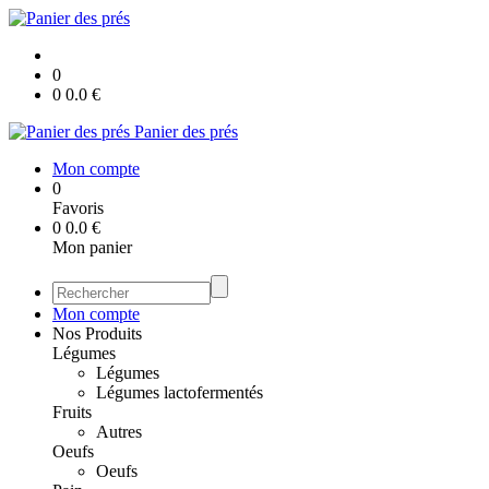
0
0
0.0
€
Panier des prés
Mon compte
0
Favoris
0
0.0
€
Mon panier
Mon compte
Nos Produits
Légumes
Légumes
Légumes lactofermentés
Fruits
Autres
Oeufs
Oeufs