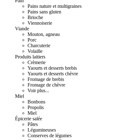
Pain
Pains nature et multigraines
Pains sans gluten
Brioche
Viennoiserie
Viande
Mouton, agneau
Porc
Charcuterie
Volaille
Produits laitiers
Crèmerie
Yaourts et desserts brebis
Yaourts et desserts chèvre
Fromage de brebis
Fromage de chèvre
Voir plus...
Miel
Bonbons
Propolis
Miel
Épicerie salée
Pâtes
Légumineuses
Conserves de légumes