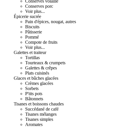
Conserves volaille
Conserves porc
Voir plus...
Épicerie sucrée
Pain d'épices, nougat, autres
Biscuits
Pâtisserie
Pommé
Compote de fruits
Voir plus...
Galettes et traiteur
Tortillas
Tourteaux & crumpets
Galettes & crêpes
Plats cuisinés
Glaces et bûches glacées
Crèmes glacées
Sorbets
P'tits pots
Bâtonnets
Tisanes et boissons chaudes
Succédané de café
Tisanes mélanges
Tisanes simples
Aromates