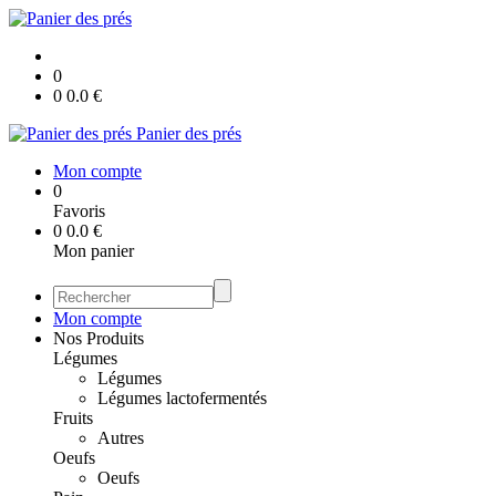
0
0
0.0
€
Panier des prés
Mon compte
0
Favoris
0
0.0
€
Mon panier
Mon compte
Nos Produits
Légumes
Légumes
Légumes lactofermentés
Fruits
Autres
Oeufs
Oeufs