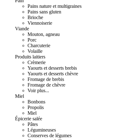
Pain
Pains nature et multigraines
Pains sans gluten
Brioche
Viennoiserie
Viande
Mouton, agneau
Porc
Charcuterie
Volaille
Produits laitiers
Crèmerie
Yaourts et desserts brebis
Yaourts et desserts chèvre
Fromage de brebis
Fromage de chèvre
Voir plus...
Miel
Bonbons
Propolis
Miel
Épicerie salée
Pâtes
Légumineuses
Conserves de légumes