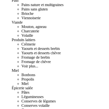
Pain
Pains nature et multigraines
Pains sans gluten
Brioche
Viennoiserie
Viande
Mouton, agneau
Charcuterie
Volaille
Produits laitiers
Crèmerie
Yaourts et desserts brebis
Yaourts et desserts chèvre
Fromage de brebis
Fromage de chèvre
Voir plus...
Miel
Bonbons
Propolis
Miel
Épicerie salée
Pâtes
Légumineuses
Conserves de légumes
Conserves volaille