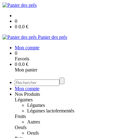
0
0
0.0
€
Panier des prés
Mon compte
0
Favoris
0
0.0
€
Mon panier
Mon compte
Nos Produits
Légumes
Légumes
Légumes lactofermentés
Fruits
Autres
Oeufs
Oeufs