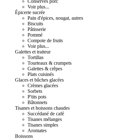
Conserves porc
Voir plus...
Épicerie sucrée
Pain d'épices, nougat, autres
Biscuits
Pâtisserie
Pommé
Compote de fruits
Voir plus...
Galettes et traiteur
Tortillas
Tourteaux & crumpets
Galettes & crêpes
Plats cuisinés
Glaces et bûches glacées
Crèmes glacées
Sorbets
P'tits pots
Bâtonnets
Tisanes et boissons chaudes
Succédané de café
Tisanes mélanges
Tisanes simples
Aromates
Boissons