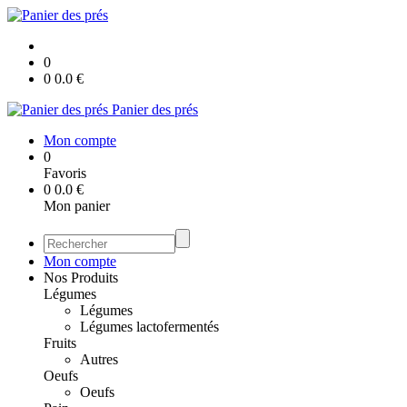
0
0
0.0
€
Panier des prés
Mon compte
0
Favoris
0
0.0
€
Mon panier
Mon compte
Nos Produits
Légumes
Légumes
Légumes lactofermentés
Fruits
Autres
Oeufs
Oeufs