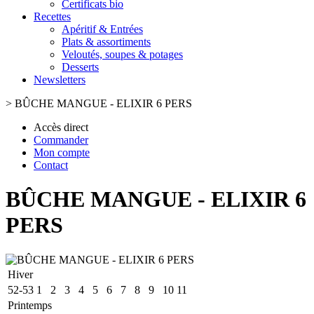
Certificats bio
Recettes
Apéritif & Entrées
Plats & assortiments
Veloutés, soupes & potages
Desserts
Newsletters
>
BÛCHE MANGUE - ELIXIR 6 PERS
Accès direct
Commander
Mon compte
Contact
BÛCHE MANGUE - ELIXIR 6
PERS
Hiver
52-53
1
2
3
4
5
6
7
8
9
10
11
Printemps