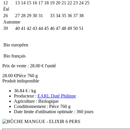
12
13
14
15
16
17
18
19
20
21
22
23
24
25
Été
26
27
28
29
30
31
32
33
34
35
36
37
38
Automne
39
40
41
42
43
44
45
46
47
48
49
50
51
Bio européen
Bio français
Prix de vente :
28.00 € l'unité
28.00 €
Pièce 760 g
Produit indisponible
36.84 € / kg
Producteur :
EARL Duté Philippe
Agriculture : Biologique
Conditionnement : Pièce 760 g
Date limite d'utilisation optimale : 360 jours