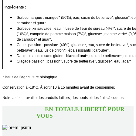
Ingrédients
:
Sorbet mangue : mangue* (50%), eau, sucre de betterave*, glucose*, épa
caroube* et guar*.
Sorbet elixir sauvage : eau infusée de fleur de sureau (4%)*, sucre de bet
(10%)*, compote de pomme maison (7%)*, glucose*, menthe verte* (0,05%
de caroube* et guar*.
Coulis passion : passion* (40%), glucose*, eau, sucre de betterave*, suc
betterave*, eau, jus de citron*), épaississants : caroube*.
Dacquoise coco sans gluten :
blanc d'œuf*
, sucre de betterave*, coco ra
Glaçage passion : passion*, sucre de betterave*, glucose*, eau, agar*.
* issus de l’agriculture biologique
Conservation à -18°C. À sortir 10 à 15 minutes avant de consommer.
Notre atelier travaille des produits laitiers, des oeufs et des fruits à coques.
EN TOTALE LIBERTÉ POUR
VOUS