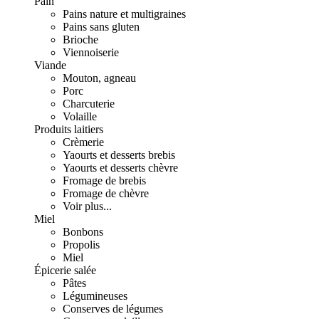
Pain
Pains nature et multigraines
Pains sans gluten
Brioche
Viennoiserie
Viande
Mouton, agneau
Porc
Charcuterie
Volaille
Produits laitiers
Crèmerie
Yaourts et desserts brebis
Yaourts et desserts chèvre
Fromage de brebis
Fromage de chèvre
Voir plus...
Miel
Bonbons
Propolis
Miel
Épicerie salée
Pâtes
Légumineuses
Conserves de légumes