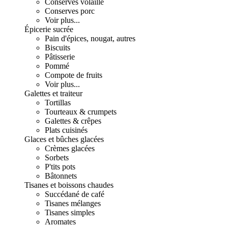
Conserves volaille
Conserves porc
Voir plus...
Épicerie sucrée
Pain d'épices, nougat, autres
Biscuits
Pâtisserie
Pommé
Compote de fruits
Voir plus...
Galettes et traiteur
Tortillas
Tourteaux & crumpets
Galettes & crêpes
Plats cuisinés
Glaces et bûches glacées
Crèmes glacées
Sorbets
P'tits pots
Bâtonnets
Tisanes et boissons chaudes
Succédané de café
Tisanes mélanges
Tisanes simples
Aromates