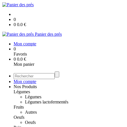
0
0
0.0
€
Panier des prés
Mon compte
0
Favoris
0
0.0
€
Mon panier
Mon compte
Nos Produits
Légumes
Légumes
Légumes lactofermentés
Fruits
Autres
Oeufs
Oeufs