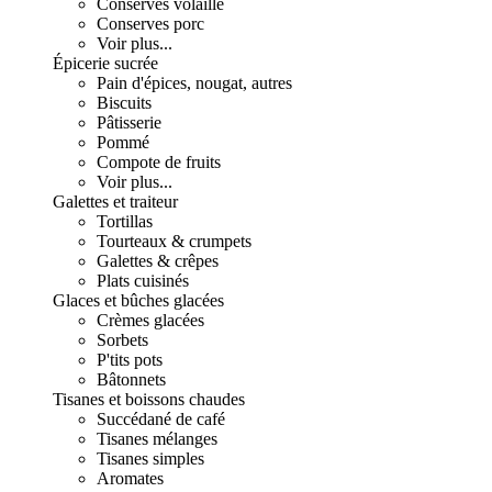
Conserves volaille
Conserves porc
Voir plus...
Épicerie sucrée
Pain d'épices, nougat, autres
Biscuits
Pâtisserie
Pommé
Compote de fruits
Voir plus...
Galettes et traiteur
Tortillas
Tourteaux & crumpets
Galettes & crêpes
Plats cuisinés
Glaces et bûches glacées
Crèmes glacées
Sorbets
P'tits pots
Bâtonnets
Tisanes et boissons chaudes
Succédané de café
Tisanes mélanges
Tisanes simples
Aromates