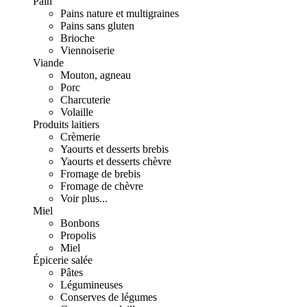
Pain
Pains nature et multigraines
Pains sans gluten
Brioche
Viennoiserie
Viande
Mouton, agneau
Porc
Charcuterie
Volaille
Produits laitiers
Crèmerie
Yaourts et desserts brebis
Yaourts et desserts chèvre
Fromage de brebis
Fromage de chèvre
Voir plus...
Miel
Bonbons
Propolis
Miel
Épicerie salée
Pâtes
Légumineuses
Conserves de légumes