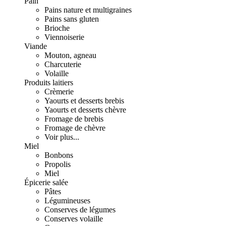
Pain
Pains nature et multigraines
Pains sans gluten
Brioche
Viennoiserie
Viande
Mouton, agneau
Charcuterie
Volaille
Produits laitiers
Crèmerie
Yaourts et desserts brebis
Yaourts et desserts chèvre
Fromage de brebis
Fromage de chèvre
Voir plus...
Miel
Bonbons
Propolis
Miel
Épicerie salée
Pâtes
Légumineuses
Conserves de légumes
Conserves volaille