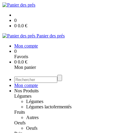
0
0
0.0
€
Panier des prés
Mon compte
0
Favoris
0
0.0
€
Mon panier
Mon compte
Nos Produits
Légumes
Légumes
Légumes lactofermentés
Fruits
Autres
Oeufs
Oeufs