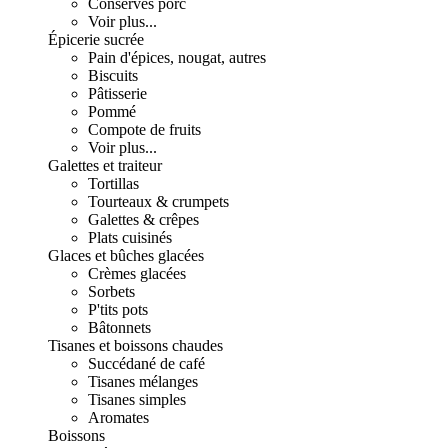
Conserves porc
Voir plus...
Épicerie sucrée
Pain d'épices, nougat, autres
Biscuits
Pâtisserie
Pommé
Compote de fruits
Voir plus...
Galettes et traiteur
Tortillas
Tourteaux & crumpets
Galettes & crêpes
Plats cuisinés
Glaces et bûches glacées
Crèmes glacées
Sorbets
P'tits pots
Bâtonnets
Tisanes et boissons chaudes
Succédané de café
Tisanes mélanges
Tisanes simples
Aromates
Boissons