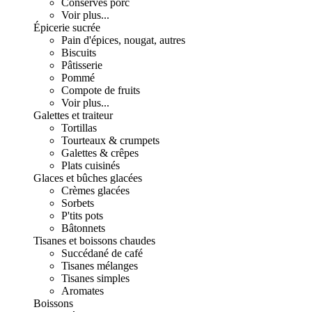
Conserves porc
Voir plus...
Épicerie sucrée
Pain d'épices, nougat, autres
Biscuits
Pâtisserie
Pommé
Compote de fruits
Voir plus...
Galettes et traiteur
Tortillas
Tourteaux & crumpets
Galettes & crêpes
Plats cuisinés
Glaces et bûches glacées
Crèmes glacées
Sorbets
P'tits pots
Bâtonnets
Tisanes et boissons chaudes
Succédané de café
Tisanes mélanges
Tisanes simples
Aromates
Boissons