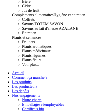
Bière
Cidre
Jus de fruit
Compléments alimentaires
Hygiène et entretien
Coffrets
Savons TOTEM SAVON
Savons au lait d'ânesse AZALANE
Entretien
Plants et semences
Fruitiers
Plants aromatiques
Plants médicinaux
Plants légumes
Plants fleurs
Voir plus...
Accueil
Comment ça marche ?
Les produits
Les producteurs
Les dépôts
Nos engagements
Notre charte
Emballages réemployables
Certificats bio