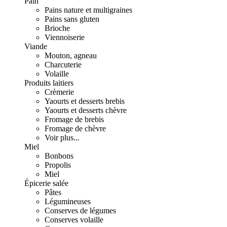
Pain
Pains nature et multigraines
Pains sans gluten
Brioche
Viennoiserie
Viande
Mouton, agneau
Charcuterie
Volaille
Produits laitiers
Crèmerie
Yaourts et desserts brebis
Yaourts et desserts chèvre
Fromage de brebis
Fromage de chèvre
Voir plus...
Miel
Bonbons
Propolis
Miel
Épicerie salée
Pâtes
Légumineuses
Conserves de légumes
Conserves volaille