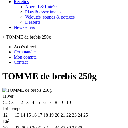
Recettes
Apéritif & Entrées
Plats & assortiments
Veloutés, soupes & potages
Desserts
Newsletters
>
TOMME de brebis 250g
Accès direct
Commander
Mon compte
Contact
TOMME de brebis 250g
Hiver
52-53
1
2
3
4
5
6
7
8
9
10
11
Printemps
12
13
14
15
16
17
18
19
20
21
22
23
24
25
Été
26
27
28
29
30
31
32
33
34
35
36
37
38