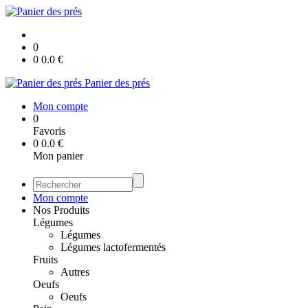
0
0
0.0
€
Panier des prés
Mon compte
0
Favoris
0
0.0
€
Mon panier
Mon compte
Nos Produits
Légumes
Légumes
Légumes lactofermentés
Fruits
Autres
Oeufs
Oeufs