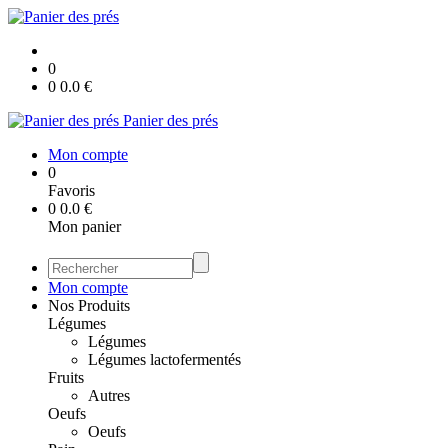
0
0
0.0
€
Panier des prés
Mon compte
0
Favoris
0
0.0
€
Mon panier
Mon compte
Nos Produits
Légumes
Légumes
Légumes lactofermentés
Fruits
Autres
Oeufs
Oeufs