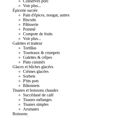
Conserves porc
Voir plus...
Épicerie sucrée
Pain d'épices, nougat, autres
Biscuits
Pâtisserie
Pommé
Compote de fruits
Voir plus...
Galettes et traiteur
Tortillas
Tourteaux & crumpets
Galettes & crêpes
Plats cuisinés
Glaces et bûches glacées
Crèmes glacées
Sorbets
P'tits pots
Bâtonnets
Tisanes et boissons chaudes
Succédané de café
Tisanes mélanges
Tisanes simples
Aromates
Boissons