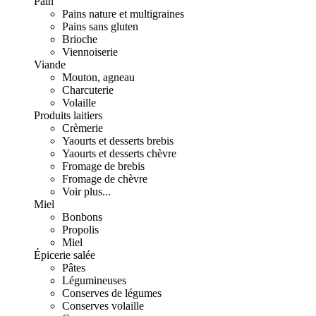
Pain
Pains nature et multigraines
Pains sans gluten
Brioche
Viennoiserie
Viande
Mouton, agneau
Charcuterie
Volaille
Produits laitiers
Crèmerie
Yaourts et desserts brebis
Yaourts et desserts chèvre
Fromage de brebis
Fromage de chèvre
Voir plus...
Miel
Bonbons
Propolis
Miel
Épicerie salée
Pâtes
Légumineuses
Conserves de légumes
Conserves volaille