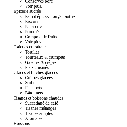
Conserves porc
Voir plus...
Épicerie sucrée
Pain d'épices, nougat, autres
Biscuits
Pâtisserie
Pommé
Compote de fruits
Voir plus...
Galettes et traiteur
Tortillas
Tourteaux & crumpets
Galettes & crêpes
Plats cuisinés
Glaces et bûches glacées
Crèmes glacées
Sorbets
P'tits pots
Bâtonnets
Tisanes et boissons chaudes
Succédané de café
Tisanes mélanges
Tisanes simples
Aromates
Boissons