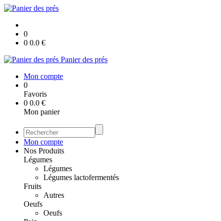
0
0
0.0
€
Panier des prés
Mon compte
0
Favoris
0
0.0
€
Mon panier
Mon compte
Nos Produits
Légumes
Légumes
Légumes lactofermentés
Fruits
Autres
Oeufs
Oeufs