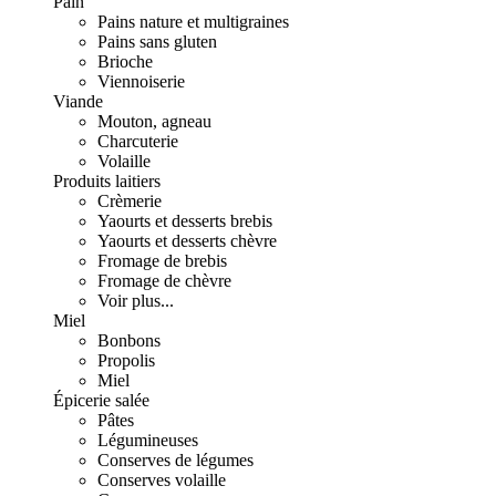
Pain
Pains nature et multigraines
Pains sans gluten
Brioche
Viennoiserie
Viande
Mouton, agneau
Charcuterie
Volaille
Produits laitiers
Crèmerie
Yaourts et desserts brebis
Yaourts et desserts chèvre
Fromage de brebis
Fromage de chèvre
Voir plus...
Miel
Bonbons
Propolis
Miel
Épicerie salée
Pâtes
Légumineuses
Conserves de légumes
Conserves volaille