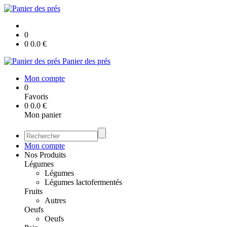
0
0
0.0
€
Panier des prés
Mon compte
0
Favoris
0
0.0
€
Mon panier
Mon compte
Nos Produits
Légumes
Légumes
Légumes lactofermentés
Fruits
Autres
Oeufs
Oeufs