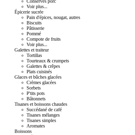
Conserves porc
Voir plus...
Épicerie sucrée
Pain d'épices, nougat, autres
Biscuits
Pâtisserie
Pommé
Compote de fruits
Voir plus...
Galettes et traiteur
Tortillas
Tourteaux & crumpets
Galettes & crêpes
Plats cuisinés
Glaces et bûches glacées
Crèmes glacées
Sorbets
P'tits pots
Bâtonnets
Tisanes et boissons chaudes
Succédané de café
Tisanes mélanges
Tisanes simples
Aromates
Boissons