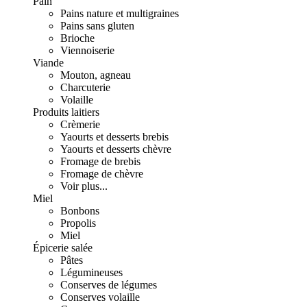
Pain
Pains nature et multigraines
Pains sans gluten
Brioche
Viennoiserie
Viande
Mouton, agneau
Charcuterie
Volaille
Produits laitiers
Crèmerie
Yaourts et desserts brebis
Yaourts et desserts chèvre
Fromage de brebis
Fromage de chèvre
Voir plus...
Miel
Bonbons
Propolis
Miel
Épicerie salée
Pâtes
Légumineuses
Conserves de légumes
Conserves volaille