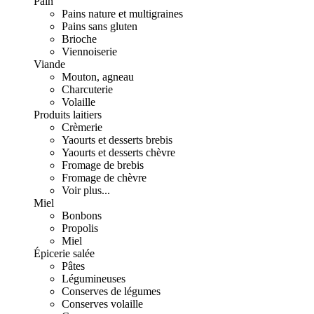
Pain
Pains nature et multigraines
Pains sans gluten
Brioche
Viennoiserie
Viande
Mouton, agneau
Charcuterie
Volaille
Produits laitiers
Crèmerie
Yaourts et desserts brebis
Yaourts et desserts chèvre
Fromage de brebis
Fromage de chèvre
Voir plus...
Miel
Bonbons
Propolis
Miel
Épicerie salée
Pâtes
Légumineuses
Conserves de légumes
Conserves volaille