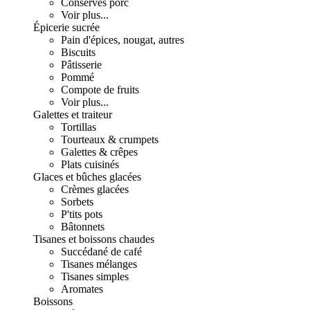
Conserves porc
Voir plus...
Épicerie sucrée
Pain d'épices, nougat, autres
Biscuits
Pâtisserie
Pommé
Compote de fruits
Voir plus...
Galettes et traiteur
Tortillas
Tourteaux & crumpets
Galettes & crêpes
Plats cuisinés
Glaces et bûches glacées
Crèmes glacées
Sorbets
P'tits pots
Bâtonnets
Tisanes et boissons chaudes
Succédané de café
Tisanes mélanges
Tisanes simples
Aromates
Boissons