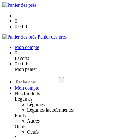
0
0
0.0
€
Panier des prés
Mon compte
0
Favoris
0
0.0
€
Mon panier
Mon compte
Nos Produits
Légumes
Légumes
Légumes lactofermentés
Fruits
Autres
Oeufs
Oeufs