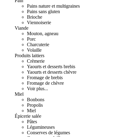
Pain
Pains nature et multigraines
Pains sans gluten
Brioche
Viennoiserie
Viande
Mouton, agneau
Porc
Charcuterie
Volaille
Produits laitiers
Crèmerie
Yaourts et desserts brebis
Yaourts et desserts chèvre
Fromage de brebis
Fromage de chèvre
Voir plus...
Miel
Bonbons
Propolis
Miel
Épicerie salée
Pâtes
Légumineuses
Conserves de légumes