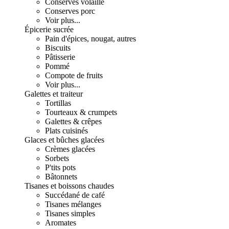
Conserves volaille
Conserves porc
Voir plus...
Épicerie sucrée
Pain d'épices, nougat, autres
Biscuits
Pâtisserie
Pommé
Compote de fruits
Voir plus...
Galettes et traiteur
Tortillas
Tourteaux & crumpets
Galettes & crêpes
Plats cuisinés
Glaces et bûches glacées
Crèmes glacées
Sorbets
P'tits pots
Bâtonnets
Tisanes et boissons chaudes
Succédané de café
Tisanes mélanges
Tisanes simples
Aromates