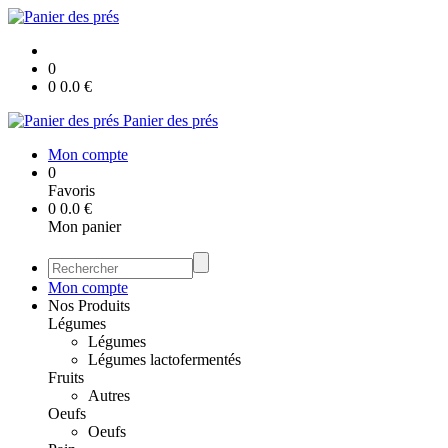
0
0
0.0
€
Panier des prés
Mon compte
0
Favoris
0
0.0
€
Mon panier
Mon compte
Nos Produits
Légumes
Légumes
Légumes lactofermentés
Fruits
Autres
Oeufs
Oeufs