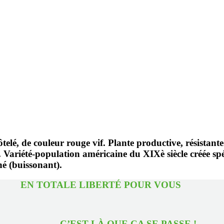
ôtelé, de couleur rouge vif. Plante productive, résista
s. Variété-population américaine du XIXè siècle créée sp
né (buissonant).
TOTALE LIBERTÉ POUR 
EST LÀ QUE ÇA SE PASS