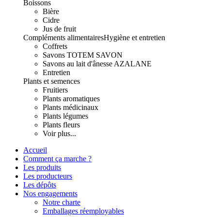
Boissons
Bière
Cidre
Jus de fruit
Compléments alimentaires
Hygiène et entretien
Coffrets
Savons TOTEM SAVON
Savons au lait d'ânesse AZALANE
Entretien
Plants et semences
Fruitiers
Plants aromatiques
Plants médicinaux
Plants légumes
Plants fleurs
Voir plus...
Accueil
Comment ça marche ?
Les produits
Les producteurs
Les dépôts
Nos engagements
Notre charte
Emballages réemployables