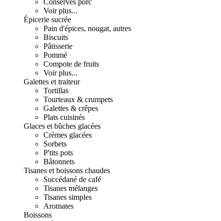
Conserves porc
Voir plus...
Épicerie sucrée
Pain d'épices, nougat, autres
Biscuits
Pâtisserie
Pommé
Compote de fruits
Voir plus...
Galettes et traiteur
Tortillas
Tourteaux & crumpets
Galettes & crêpes
Plats cuisinés
Glaces et bûches glacées
Crèmes glacées
Sorbets
P'tits pots
Bâtonnets
Tisanes et boissons chaudes
Succédané de café
Tisanes mélanges
Tisanes simples
Aromates
Boissons