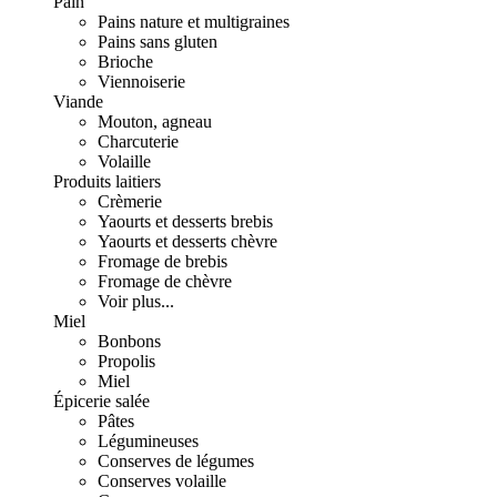
Pain
Pains nature et multigraines
Pains sans gluten
Brioche
Viennoiserie
Viande
Mouton, agneau
Charcuterie
Volaille
Produits laitiers
Crèmerie
Yaourts et desserts brebis
Yaourts et desserts chèvre
Fromage de brebis
Fromage de chèvre
Voir plus...
Miel
Bonbons
Propolis
Miel
Épicerie salée
Pâtes
Légumineuses
Conserves de légumes
Conserves volaille