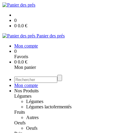
0
0
0.0
€
Panier des prés
Mon compte
0
Favoris
0
0.0
€
Mon panier
Mon compte
Nos Produits
Légumes
Légumes
Légumes lactofermentés
Fruits
Autres
Oeufs
Oeufs