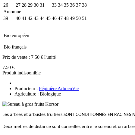
26
27
28
29
30
31
32
33
34
35
36
37
38
Automne
39
40
41
42
43
44
45
46
47
48
49
50
51
Bio européen
Bio français
Prix de vente :
7.50 € l'unité
7.50 €
Produit indisponible
Producteur :
Pépinière Arbr'enVie
Agriculture : Biologique
Les arbres et arbustes fruitiers SONT CONDITIONNÉS EN RACINES N
Deux mètres de distance sont conseillés entre le sureau et un arbr