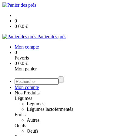
0
0
0.0
€
Panier des prés
Mon compte
0
Favoris
0
0.0
€
Mon panier
Mon compte
Nos Produits
Légumes
Légumes
Légumes lactofermentés
Fruits
Autres
Oeufs
Oeufs