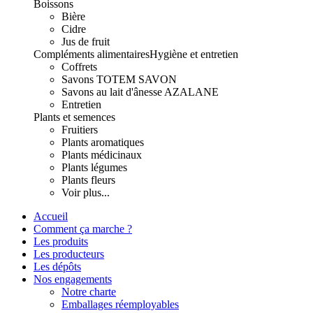
Boissons
Bière
Cidre
Jus de fruit
Compléments alimentaires
Hygiène et entretien
Coffrets
Savons TOTEM SAVON
Savons au lait d'ânesse AZALANE
Entretien
Plants et semences
Fruitiers
Plants aromatiques
Plants médicinaux
Plants légumes
Plants fleurs
Voir plus...
Accueil
Comment ça marche ?
Les produits
Les producteurs
Les dépôts
Nos engagements
Notre charte
Emballages réemployables