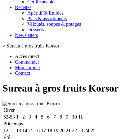
Certificats bio
Recettes
Apéritif & Entrées
Plats & assortiments
Veloutés, soupes & potages
Desserts
Newsletters
>
Sureau à gros fruits Korsor
Accès direct
Commander
Mon compte
Contact
Sureau à gros fruits Korsor
Hiver
52-53
1
2
3
4
5
6
7
8
9
10
11
Printemps
12
13
14
15
16
17
18
19
20
21
22
23
24
25
Été