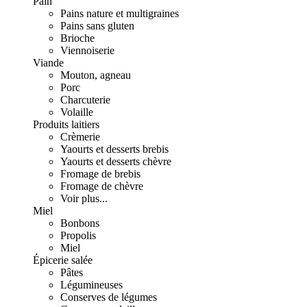
Pain
Pains nature et multigraines
Pains sans gluten
Brioche
Viennoiserie
Viande
Mouton, agneau
Porc
Charcuterie
Volaille
Produits laitiers
Crèmerie
Yaourts et desserts brebis
Yaourts et desserts chèvre
Fromage de brebis
Fromage de chèvre
Voir plus...
Miel
Bonbons
Propolis
Miel
Épicerie salée
Pâtes
Légumineuses
Conserves de légumes