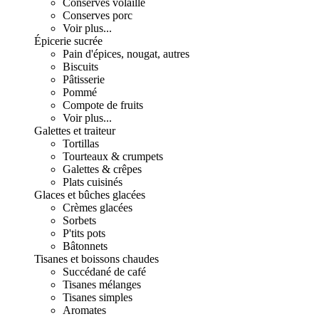
Conserves volaille
Conserves porc
Voir plus...
Épicerie sucrée
Pain d'épices, nougat, autres
Biscuits
Pâtisserie
Pommé
Compote de fruits
Voir plus...
Galettes et traiteur
Tortillas
Tourteaux & crumpets
Galettes & crêpes
Plats cuisinés
Glaces et bûches glacées
Crèmes glacées
Sorbets
P'tits pots
Bâtonnets
Tisanes et boissons chaudes
Succédané de café
Tisanes mélanges
Tisanes simples
Aromates