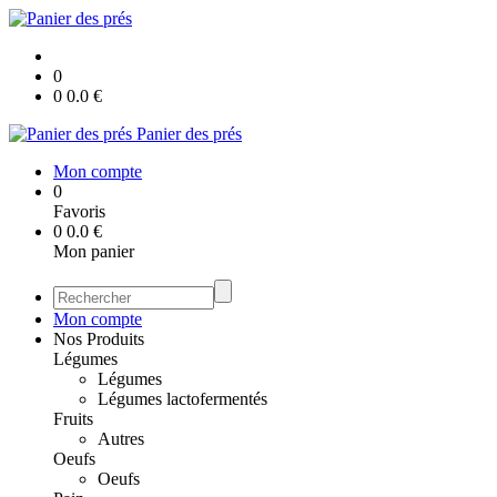
0
0
0.0
€
Panier des prés
Mon compte
0
Favoris
0
0.0
€
Mon panier
Mon compte
Nos Produits
Légumes
Légumes
Légumes lactofermentés
Fruits
Autres
Oeufs
Oeufs