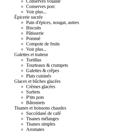
Conserves volaille
Conserves porc
Voir plus...
Épicerie sucrée
Pain d'épices, nougat, autres
Biscuits
Pâtisserie
Pommé
Compote de fruits
Voir plus...
Galettes et traiteur
Tortillas
Tourteaux & crumpets
Galettes & crêpes
Plats cuisinés
Glaces et bûches glacées
Crèmes glacées
Sorbets
P'tits pots
Bâtonnets
Tisanes et boissons chaudes
Succédané de café
Tisanes mélanges
Tisanes simples
Aromates