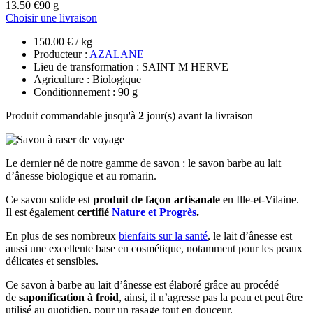
13.50 €
90 g
Choisir une livraison
150.00 € / kg
Producteur :
AZALANE
Lieu de transformation : SAINT M HERVE
Agriculture : Biologique
Conditionnement : 90 g
Produit commandable jusqu'à
2
jour(s) avant la livraison
Le dernier né de notre gamme de savon : le savon barbe au lait
d’ânesse biologique et au romarin.
Ce savon solide est
produit de façon artisanale
en Ille-et-Vilaine.
Il est également
certifié
Nature et Progrès
.
En plus de ses nombreux
bienfaits sur la santé
, le lait d’ânesse est
aussi une excellente base en cosmétique, notamment pour les peaux
délicates et sensibles.
Ce savon à barbe au lait d’ânesse est élaboré grâce au procédé
de
saponification à froid
, ainsi, il n’agresse pas la peau et peut être
utilisé au quotidien, pour un rasage tout en douceur.