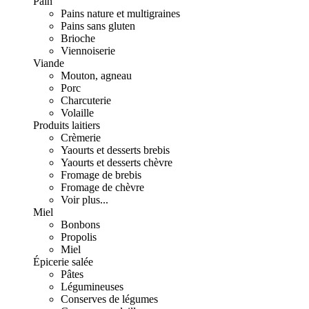
Pain
Pains nature et multigraines
Pains sans gluten
Brioche
Viennoiserie
Viande
Mouton, agneau
Porc
Charcuterie
Volaille
Produits laitiers
Crèmerie
Yaourts et desserts brebis
Yaourts et desserts chèvre
Fromage de brebis
Fromage de chèvre
Voir plus...
Miel
Bonbons
Propolis
Miel
Épicerie salée
Pâtes
Légumineuses
Conserves de légumes