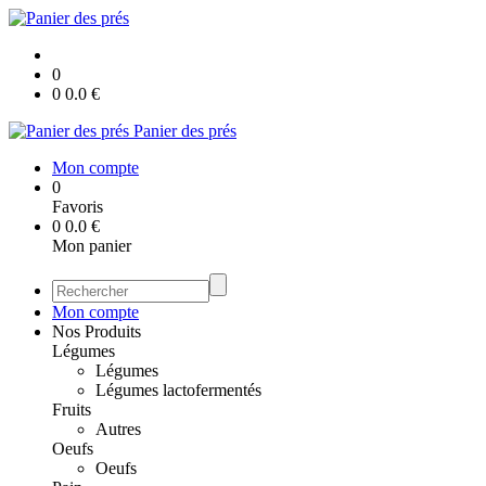
0
0
0.0
€
Panier des prés
Mon compte
0
Favoris
0
0.0
€
Mon panier
Mon compte
Nos Produits
Légumes
Légumes
Légumes lactofermentés
Fruits
Autres
Oeufs
Oeufs