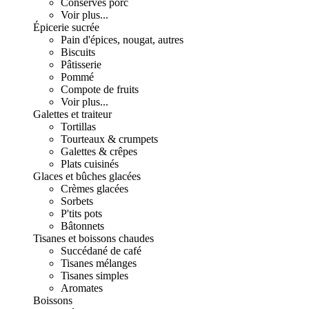
Conserves porc
Voir plus...
Épicerie sucrée
Pain d'épices, nougat, autres
Biscuits
Pâtisserie
Pommé
Compote de fruits
Voir plus...
Galettes et traiteur
Tortillas
Tourteaux & crumpets
Galettes & crêpes
Plats cuisinés
Glaces et bûches glacées
Crèmes glacées
Sorbets
P'tits pots
Bâtonnets
Tisanes et boissons chaudes
Succédané de café
Tisanes mélanges
Tisanes simples
Aromates
Boissons