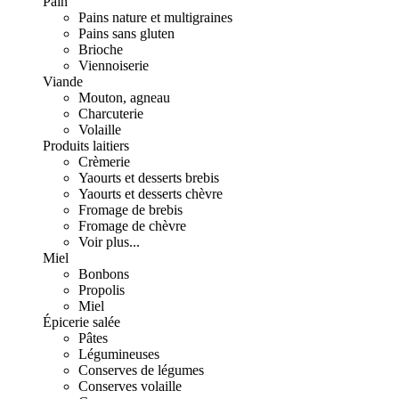
Pain
Pains nature et multigraines
Pains sans gluten
Brioche
Viennoiserie
Viande
Mouton, agneau
Charcuterie
Volaille
Produits laitiers
Crèmerie
Yaourts et desserts brebis
Yaourts et desserts chèvre
Fromage de brebis
Fromage de chèvre
Voir plus...
Miel
Bonbons
Propolis
Miel
Épicerie salée
Pâtes
Légumineuses
Conserves de légumes
Conserves volaille