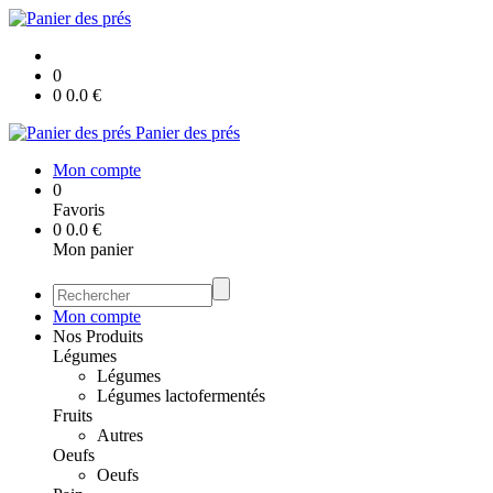
0
0
0.0
€
Panier des prés
Mon compte
0
Favoris
0
0.0
€
Mon panier
Mon compte
Nos Produits
Légumes
Légumes
Légumes lactofermentés
Fruits
Autres
Oeufs
Oeufs