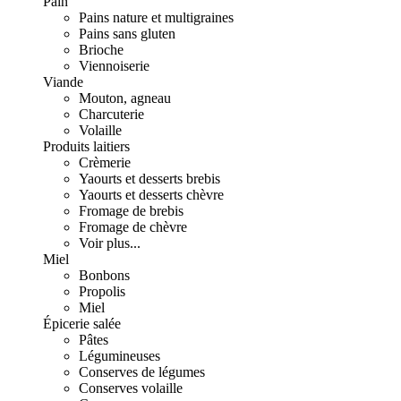
Pain
Pains nature et multigraines
Pains sans gluten
Brioche
Viennoiserie
Viande
Mouton, agneau
Charcuterie
Volaille
Produits laitiers
Crèmerie
Yaourts et desserts brebis
Yaourts et desserts chèvre
Fromage de brebis
Fromage de chèvre
Voir plus...
Miel
Bonbons
Propolis
Miel
Épicerie salée
Pâtes
Légumineuses
Conserves de légumes
Conserves volaille