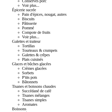
Conserves porc
Voir plus...
Épicerie sucrée
Pain d'épices, nougat, autres
Biscuits
Pâtisserie
Pommé
Compote de fruits
Voir plus...
Galettes et traiteur
Tortillas
Tourteaux & crumpets
Galettes & crêpes
Plats cuisinés
Glaces et bûches glacées
Crèmes glacées
Sorbets
P'tits pots
Bâtonnets
Tisanes et boissons chaudes
Succédané de café
Tisanes mélanges
Tisanes simples
Aromates
Boissons