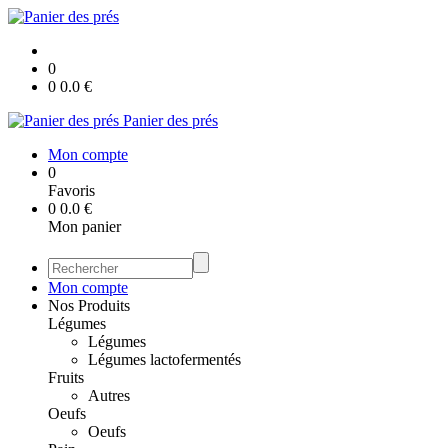
0
0
0.0
€
Panier des prés
Mon compte
0
Favoris
0
0.0
€
Mon panier
Mon compte
Nos Produits
Légumes
Légumes
Légumes lactofermentés
Fruits
Autres
Oeufs
Oeufs