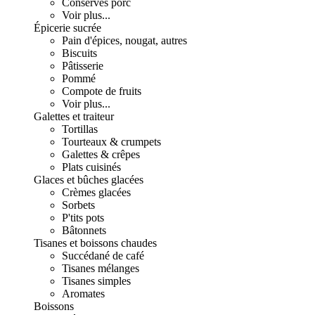
Conserves porc
Voir plus...
Épicerie sucrée
Pain d'épices, nougat, autres
Biscuits
Pâtisserie
Pommé
Compote de fruits
Voir plus...
Galettes et traiteur
Tortillas
Tourteaux & crumpets
Galettes & crêpes
Plats cuisinés
Glaces et bûches glacées
Crèmes glacées
Sorbets
P'tits pots
Bâtonnets
Tisanes et boissons chaudes
Succédané de café
Tisanes mélanges
Tisanes simples
Aromates
Boissons