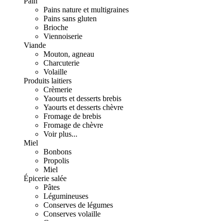
Pain
Pains nature et multigraines
Pains sans gluten
Brioche
Viennoiserie
Viande
Mouton, agneau
Charcuterie
Volaille
Produits laitiers
Crèmerie
Yaourts et desserts brebis
Yaourts et desserts chèvre
Fromage de brebis
Fromage de chèvre
Voir plus...
Miel
Bonbons
Propolis
Miel
Épicerie salée
Pâtes
Légumineuses
Conserves de légumes
Conserves volaille