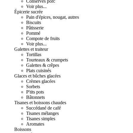
Conserves porc
Voir plus...
Épicerie sucrée
Pain d'épices, nougat, autres
Biscuits
Pâtisserie
Pommé
Compote de fruits
Voir plus...
Galettes et traiteur
Tortillas
Tourteaux & crumpets
Galettes & crêpes
Plats cuisinés
Glaces et bûches glacées
Crèmes glacées
Sorbets
P'tits pots
Bâtonnets
Tisanes et boissons chaudes
Succédané de café
Tisanes mélanges
Tisanes simples
Aromates
Boissons