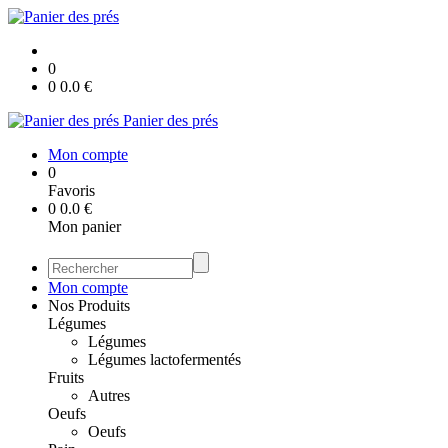
0
0
0.0
€
Panier des prés
Mon compte
0
Favoris
0
0.0
€
Mon panier
Mon compte
Nos Produits
Légumes
Légumes
Légumes lactofermentés
Fruits
Autres
Oeufs
Oeufs