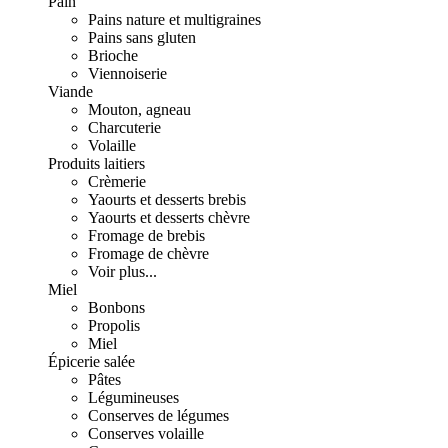
Pain
Pains nature et multigraines
Pains sans gluten
Brioche
Viennoiserie
Viande
Mouton, agneau
Charcuterie
Volaille
Produits laitiers
Crèmerie
Yaourts et desserts brebis
Yaourts et desserts chèvre
Fromage de brebis
Fromage de chèvre
Voir plus...
Miel
Bonbons
Propolis
Miel
Épicerie salée
Pâtes
Légumineuses
Conserves de légumes
Conserves volaille