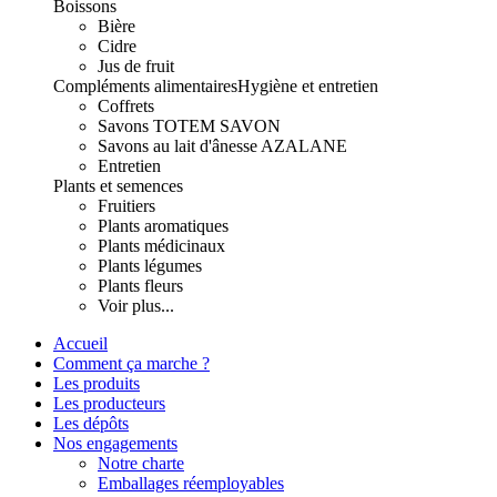
Boissons
Bière
Cidre
Jus de fruit
Compléments alimentaires
Hygiène et entretien
Coffrets
Savons TOTEM SAVON
Savons au lait d'ânesse AZALANE
Entretien
Plants et semences
Fruitiers
Plants aromatiques
Plants médicinaux
Plants légumes
Plants fleurs
Voir plus...
Accueil
Comment ça marche ?
Les produits
Les producteurs
Les dépôts
Nos engagements
Notre charte
Emballages réemployables