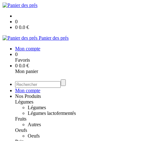
0
0
0.0
€
Panier des prés
Mon compte
0
Favoris
0
0.0
€
Mon panier
Mon compte
Nos Produits
Légumes
Légumes
Légumes lactofermentés
Fruits
Autres
Oeufs
Oeufs