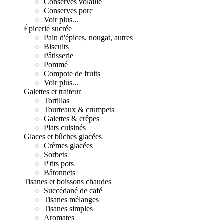
Conserves volaille
Conserves porc
Voir plus...
Épicerie sucrée
Pain d'épices, nougat, autres
Biscuits
Pâtisserie
Pommé
Compote de fruits
Voir plus...
Galettes et traiteur
Tortillas
Tourteaux & crumpets
Galettes & crêpes
Plats cuisinés
Glaces et bûches glacées
Crèmes glacées
Sorbets
P'tits pots
Bâtonnets
Tisanes et boissons chaudes
Succédané de café
Tisanes mélanges
Tisanes simples
Aromates