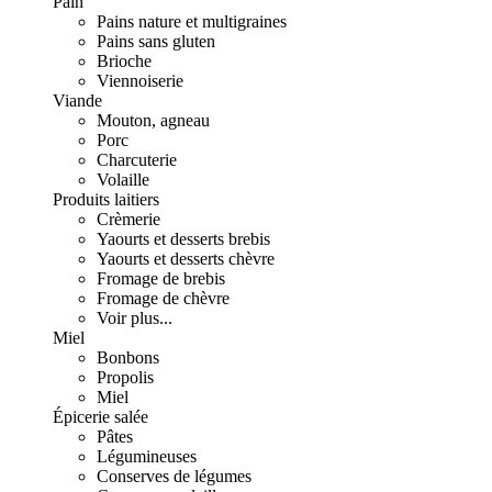
Pain
Pains nature et multigraines
Pains sans gluten
Brioche
Viennoiserie
Viande
Mouton, agneau
Porc
Charcuterie
Volaille
Produits laitiers
Crèmerie
Yaourts et desserts brebis
Yaourts et desserts chèvre
Fromage de brebis
Fromage de chèvre
Voir plus...
Miel
Bonbons
Propolis
Miel
Épicerie salée
Pâtes
Légumineuses
Conserves de légumes