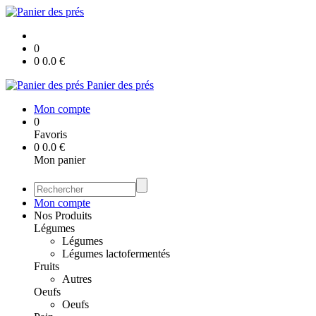
0
0
0.0
€
Panier des prés
Mon compte
0
Favoris
0
0.0
€
Mon panier
Mon compte
Nos Produits
Légumes
Légumes
Légumes lactofermentés
Fruits
Autres
Oeufs
Oeufs