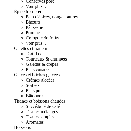
Conserves porc
Voir plus...
Épicerie sucrée
Pain d'épices, nougat, autres
Biscuits
Pâtisserie
Pommé
Compote de fruits
Voir plus...
Galettes et traiteur
Tortillas
Tourteaux & crumpets
Galettes & crêpes
Plats cuisinés
Glaces et bûches glacées
Crèmes glacées
Sorbets
P'tits pots
Bâtonnets
Tisanes et boissons chaudes
Succédané de café
Tisanes mélanges
Tisanes simples
Aromates
Boissons