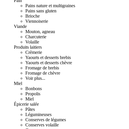
Pain
Pains nature et multigraines
Pains sans gluten
Brioche
Viennoiserie
Viande
Mouton, agneau
Charcuterie
Volaille
Produits laitiers
Crèmerie
Yaourts et desserts brebis
Yaourts et desserts chèvre
Fromage de brebis
Fromage de chèvre
Voir plus...
Miel
Bonbons
Propolis
Miel
Épicerie salée
Pâtes
Légumineuses
Conserves de légumes
Conserves volaille