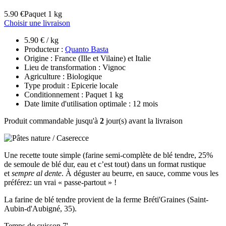
5.90 €
Paquet 1 kg
Choisir une livraison
5.90 € / kg
Producteur :
Quanto Basta
Origine : France (Ille et Vilaine) et Italie
Lieu de transformation : Vignoc
Agriculture : Biologique
Type produit : Epicerie locale
Conditionnement : Paquet 1 kg
Date limite d'utilisation optimale : 12 mois
Produit commandable jusqu'à
2
jour(s) avant la livraison
Une recette toute simple (farine semi-complète de blé tendre, 25%
de semoule de blé dur, eau et c’est tout) dans un format rustique
et
sempre al dente
. À déguster au beurre, en sauce, comme vous les
préférez: un vrai « passe-partout » !
La farine de blé tendre provient de la ferme Bréti'Graines (Saint-
Aubin-d'Aubigné, 35).
Temps de cuisson 7'.