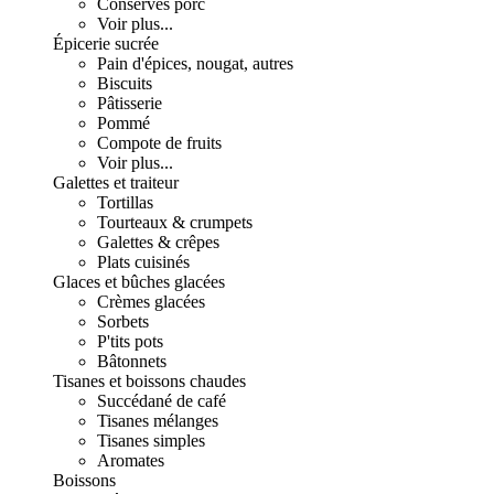
Conserves porc
Voir plus...
Épicerie sucrée
Pain d'épices, nougat, autres
Biscuits
Pâtisserie
Pommé
Compote de fruits
Voir plus...
Galettes et traiteur
Tortillas
Tourteaux & crumpets
Galettes & crêpes
Plats cuisinés
Glaces et bûches glacées
Crèmes glacées
Sorbets
P'tits pots
Bâtonnets
Tisanes et boissons chaudes
Succédané de café
Tisanes mélanges
Tisanes simples
Aromates
Boissons