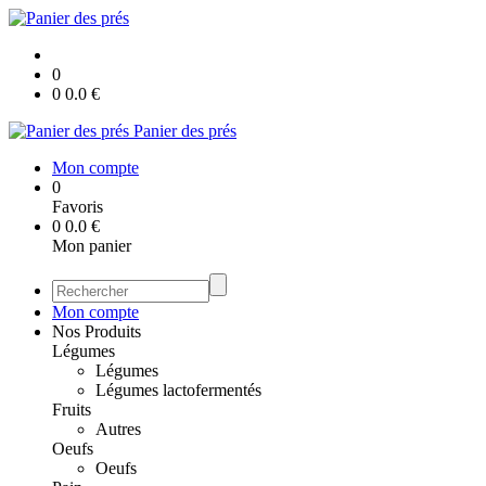
0
0
0.0
€
Panier des prés
Mon compte
0
Favoris
0
0.0
€
Mon panier
Mon compte
Nos Produits
Légumes
Légumes
Légumes lactofermentés
Fruits
Autres
Oeufs
Oeufs