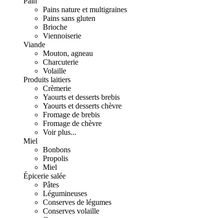
Pain
Pains nature et multigraines
Pains sans gluten
Brioche
Viennoiserie
Viande
Mouton, agneau
Charcuterie
Volaille
Produits laitiers
Crèmerie
Yaourts et desserts brebis
Yaourts et desserts chèvre
Fromage de brebis
Fromage de chèvre
Voir plus...
Miel
Bonbons
Propolis
Miel
Épicerie salée
Pâtes
Légumineuses
Conserves de légumes
Conserves volaille