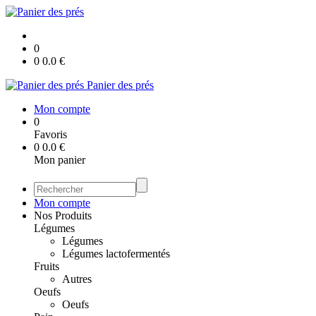
0
0
0.0
€
Panier des prés
Mon compte
0
Favoris
0
0.0
€
Mon panier
Mon compte
Nos Produits
Légumes
Légumes
Légumes lactofermentés
Fruits
Autres
Oeufs
Oeufs