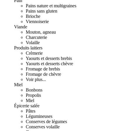
Pain
Pains nature et multigraines
Pains sans gluten
Brioche
Viennoiserie
Viande
Mouton, agneau
Charcuterie
Volaille
Produits laitiers
Crèmerie
Yaourts et desserts brebis
Yaourts et desserts chèvre
Fromage de brebis
Fromage de chèvre
Voir plus...
Miel
Bonbons
Propolis
Miel
Épicerie salée
Pâtes
Légumineuses
Conserves de légumes
Conserves volaille