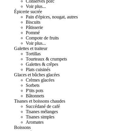
Conserves porc
Voir plus...
Épicerie sucrée
Pain d'épices, nougat, autres
Biscuits
Pâtisserie
Pommé
Compote de fruits
Voir plus...
Galettes et traiteur
Tortillas
Tourteaux & crumpets
Galettes & crêpes
Plats cuisinés
Glaces et bûches glacées
Crèmes glacées
Sorbets
P'tits pots
Bâtonnets
Tisanes et boissons chaudes
Succédané de café
Tisanes mélanges
Tisanes simples
Aromates
Boissons