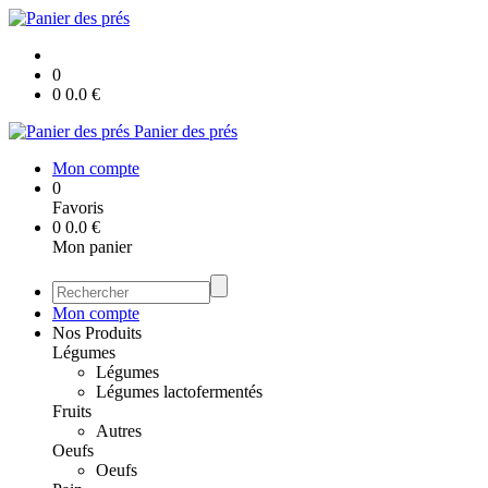
0
0
0.0
€
Panier des prés
Mon compte
0
Favoris
0
0.0
€
Mon panier
Mon compte
Nos Produits
Légumes
Légumes
Légumes lactofermentés
Fruits
Autres
Oeufs
Oeufs