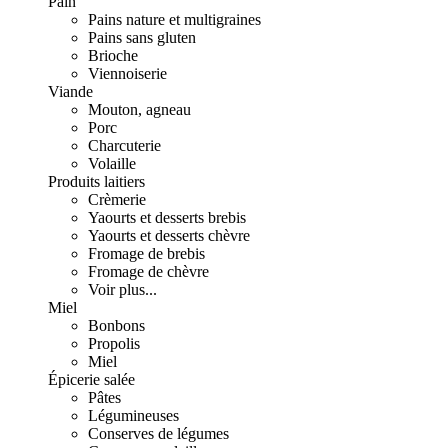
Pain
Pains nature et multigraines
Pains sans gluten
Brioche
Viennoiserie
Viande
Mouton, agneau
Porc
Charcuterie
Volaille
Produits laitiers
Crèmerie
Yaourts et desserts brebis
Yaourts et desserts chèvre
Fromage de brebis
Fromage de chèvre
Voir plus...
Miel
Bonbons
Propolis
Miel
Épicerie salée
Pâtes
Légumineuses
Conserves de légumes