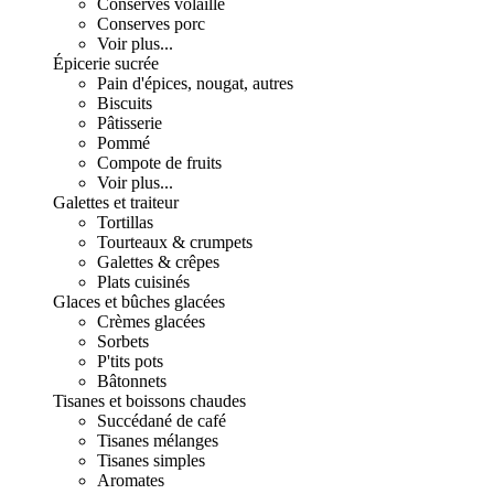
Conserves volaille
Conserves porc
Voir plus...
Épicerie sucrée
Pain d'épices, nougat, autres
Biscuits
Pâtisserie
Pommé
Compote de fruits
Voir plus...
Galettes et traiteur
Tortillas
Tourteaux & crumpets
Galettes & crêpes
Plats cuisinés
Glaces et bûches glacées
Crèmes glacées
Sorbets
P'tits pots
Bâtonnets
Tisanes et boissons chaudes
Succédané de café
Tisanes mélanges
Tisanes simples
Aromates