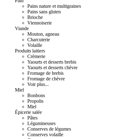
Pain
Pains nature et multigraines
Pains sans gluten
Brioche
Viennoiserie
Viande
Mouton, agneau
Charcuterie
Volaille
Produits laitiers
Crèmerie
Yaourts et desserts brebis
Yaourts et desserts chèvre
Fromage de brebis
Fromage de chèvre
Voir plus...
Miel
Bonbons
Propolis
Miel
Épicerie salée
Pâtes
Légumineuses
Conserves de légumes
Conserves volaille