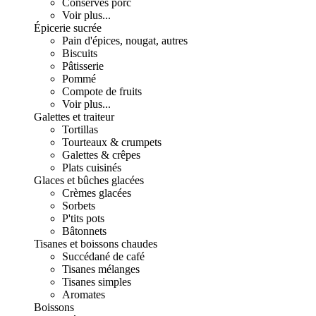
Conserves porc
Voir plus...
Épicerie sucrée
Pain d'épices, nougat, autres
Biscuits
Pâtisserie
Pommé
Compote de fruits
Voir plus...
Galettes et traiteur
Tortillas
Tourteaux & crumpets
Galettes & crêpes
Plats cuisinés
Glaces et bûches glacées
Crèmes glacées
Sorbets
P'tits pots
Bâtonnets
Tisanes et boissons chaudes
Succédané de café
Tisanes mélanges
Tisanes simples
Aromates
Boissons