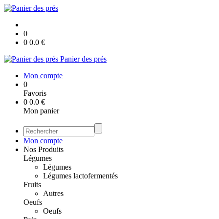
0
0
0.0
€
Panier des prés
Mon compte
0
Favoris
0
0.0
€
Mon panier
Mon compte
Nos Produits
Légumes
Légumes
Légumes lactofermentés
Fruits
Autres
Oeufs
Oeufs