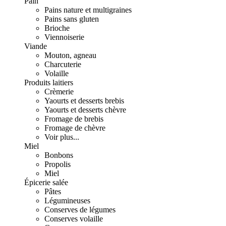
Pain
Pains nature et multigraines
Pains sans gluten
Brioche
Viennoiserie
Viande
Mouton, agneau
Charcuterie
Volaille
Produits laitiers
Crèmerie
Yaourts et desserts brebis
Yaourts et desserts chèvre
Fromage de brebis
Fromage de chèvre
Voir plus...
Miel
Bonbons
Propolis
Miel
Épicerie salée
Pâtes
Légumineuses
Conserves de légumes
Conserves volaille