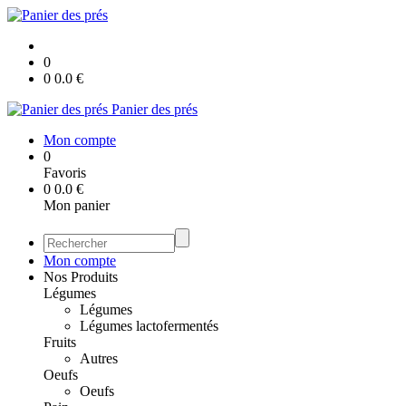
0
0
0.0
€
Panier des prés
Mon compte
0
Favoris
0
0.0
€
Mon panier
Mon compte
Nos Produits
Légumes
Légumes
Légumes lactofermentés
Fruits
Autres
Oeufs
Oeufs