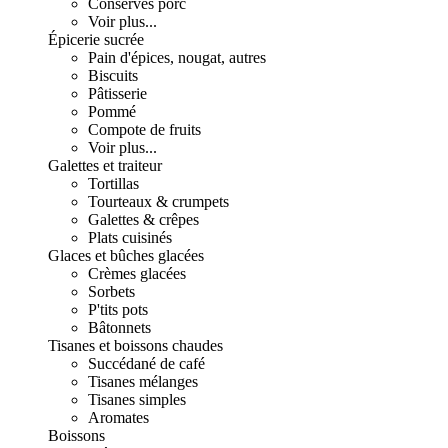
Conserves porc
Voir plus...
Épicerie sucrée
Pain d'épices, nougat, autres
Biscuits
Pâtisserie
Pommé
Compote de fruits
Voir plus...
Galettes et traiteur
Tortillas
Tourteaux & crumpets
Galettes & crêpes
Plats cuisinés
Glaces et bûches glacées
Crèmes glacées
Sorbets
P'tits pots
Bâtonnets
Tisanes et boissons chaudes
Succédané de café
Tisanes mélanges
Tisanes simples
Aromates
Boissons