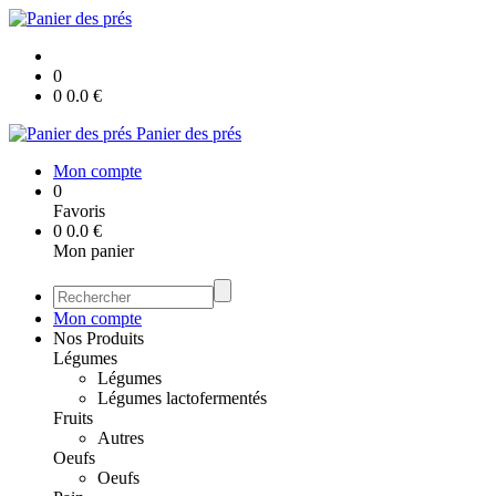
0
0
0.0
€
Panier des prés
Mon compte
0
Favoris
0
0.0
€
Mon panier
Mon compte
Nos Produits
Légumes
Légumes
Légumes lactofermentés
Fruits
Autres
Oeufs
Oeufs