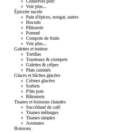
Conserves porc
Voir plus...
Épicerie sucrée
Pain d'épices, nougat, autres
Biscuits
Pâtisserie
Pommé
Compote de fruits
Voir plus...
Galettes et traiteur
Tortillas
Tourteaux & crumpets
Galettes & crêpes
Plats cuisinés
Glaces et bûches glacées
Crèmes glacées
Sorbets
P'tits pots
Bâtonnets
Tisanes et boissons chaudes
Succédané de café
Tisanes mélanges
Tisanes simples
Aromates
Boissons