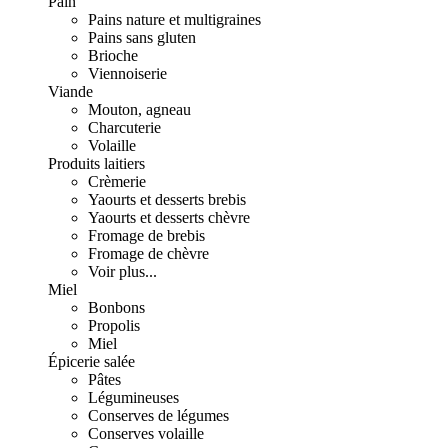
Pain
Pains nature et multigraines
Pains sans gluten
Brioche
Viennoiserie
Viande
Mouton, agneau
Charcuterie
Volaille
Produits laitiers
Crèmerie
Yaourts et desserts brebis
Yaourts et desserts chèvre
Fromage de brebis
Fromage de chèvre
Voir plus...
Miel
Bonbons
Propolis
Miel
Épicerie salée
Pâtes
Légumineuses
Conserves de légumes
Conserves volaille