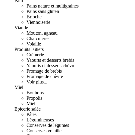
Pain
Pains nature et multigraines
Pains sans gluten
Brioche
Viennoiserie
Viande
Mouton, agneau
Charcuterie
Volaille
Produits laitiers
Crèmerie
Yaourts et desserts brebis
Yaourts et desserts chèvre
Fromage de brebis
Fromage de chèvre
Voir plus...
Miel
Bonbons
Propolis
Miel
Épicerie salée
Pâtes
Légumineuses
Conserves de légumes
Conserves volaille