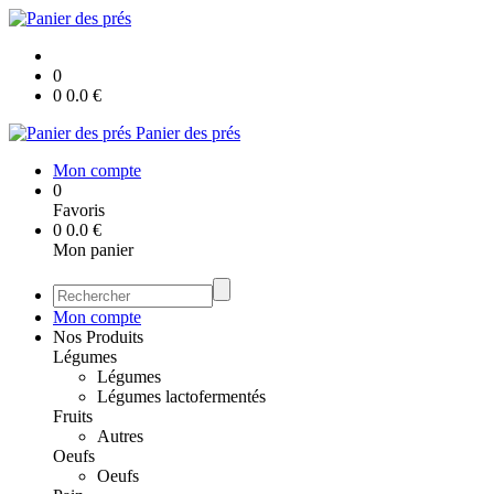
0
0
0.0
€
Panier des prés
Mon compte
0
Favoris
0
0.0
€
Mon panier
Mon compte
Nos Produits
Légumes
Légumes
Légumes lactofermentés
Fruits
Autres
Oeufs
Oeufs