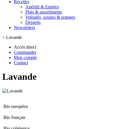
Recettes
Apéritif & Entrées
Plats & assortiments
Veloutés, soupes & potages
Desserts
Newsletters
>
Lavande
Accès direct
Commander
Mon compte
Contact
Lavande
Bio européen
Bio français
Bio cohérence