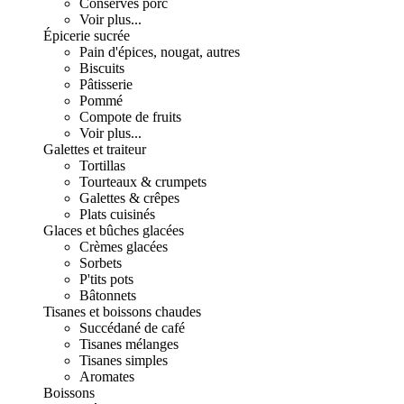
Conserves porc
Voir plus...
Épicerie sucrée
Pain d'épices, nougat, autres
Biscuits
Pâtisserie
Pommé
Compote de fruits
Voir plus...
Galettes et traiteur
Tortillas
Tourteaux & crumpets
Galettes & crêpes
Plats cuisinés
Glaces et bûches glacées
Crèmes glacées
Sorbets
P'tits pots
Bâtonnets
Tisanes et boissons chaudes
Succédané de café
Tisanes mélanges
Tisanes simples
Aromates
Boissons