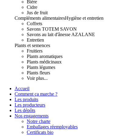
Bière
Cidre
Jus de fruit
Compléments alimentaires
Hygiène et entretien
Coffrets
Savons TOTEM SAVON
Savons au lait d'ânesse AZALANE
Entretien
Plants et semences
Fruitiers
Plants aromatiques
Plants médicinaux
Plants légumes
Plants fleurs
Voir plus...
Accueil
Comment ça marche ?
Les produits
Les producteurs
Les dépôts
Nos engagements
Notre charte
Emballages réemployables
Certificats bio