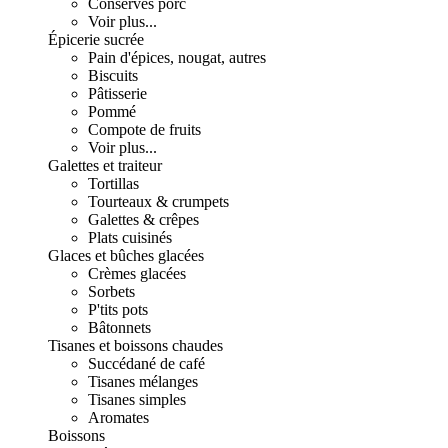
Conserves porc
Voir plus...
Épicerie sucrée
Pain d'épices, nougat, autres
Biscuits
Pâtisserie
Pommé
Compote de fruits
Voir plus...
Galettes et traiteur
Tortillas
Tourteaux & crumpets
Galettes & crêpes
Plats cuisinés
Glaces et bûches glacées
Crèmes glacées
Sorbets
P'tits pots
Bâtonnets
Tisanes et boissons chaudes
Succédané de café
Tisanes mélanges
Tisanes simples
Aromates
Boissons