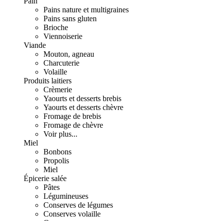
Pain
Pains nature et multigraines
Pains sans gluten
Brioche
Viennoiserie
Viande
Mouton, agneau
Charcuterie
Volaille
Produits laitiers
Crèmerie
Yaourts et desserts brebis
Yaourts et desserts chèvre
Fromage de brebis
Fromage de chèvre
Voir plus...
Miel
Bonbons
Propolis
Miel
Épicerie salée
Pâtes
Légumineuses
Conserves de légumes
Conserves volaille