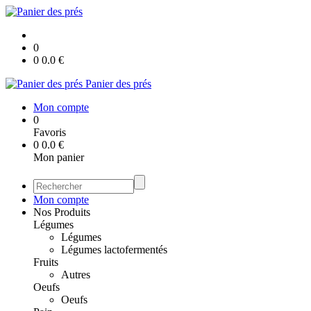
0
0
0.0
€
Panier des prés
Mon compte
0
Favoris
0
0.0
€
Mon panier
Mon compte
Nos Produits
Légumes
Légumes
Légumes lactofermentés
Fruits
Autres
Oeufs
Oeufs