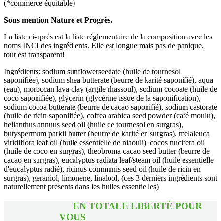
(*commerce équitable)
Sous mention Nature et Progrès.
La liste ci-après est la liste réglementaire de la composition avec les
noms INCI des ingrédients. Elle est longue mais pas de panique,
tout est transparent!
Ingrédients: sodium sunflowerseedate (huile de tournesol
saponifiée), sodium shea butterate (beurre de karité saponifié), aqua
(eau), moroccan lava clay (argile rhassoul), sodium cocoate (huile de
coco saponifiée), glycerin (glycérine issue de la saponification),
sodium cocoa butterate (beurre de cacao saponifié), sodium castorate
(huile de ricin saponifiée), coffea arabica seed powder (café moulu),
helianthus annuus seed oil (huile de tournesol en surgras),
butyspermum parkii butter (beurre de karité en surgras), melaleuca
viridiflora leaf oil (huile essentielle de niaouli), cocos nucifera oil
(huile de coco en surgras), theobroma cacao seed butter (beurre de
cacao en surgras), eucalyptus radiata leaf/steam oil (huile essentielle
d'eucalyptus radié), ricinus communis seed oil (huile de ricin en
surgras), geraniol, limonene, linalool, (ces 3 derniers ingrédients sont
naturellement présents dans les huiles essentielles)
EN TOTALE LIBERTÉ POUR
VOUS