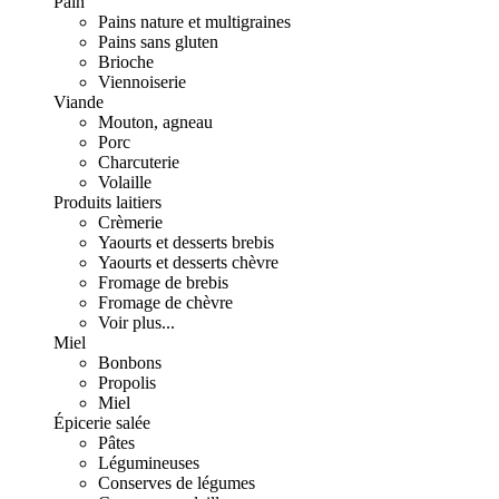
Pain
Pains nature et multigraines
Pains sans gluten
Brioche
Viennoiserie
Viande
Mouton, agneau
Porc
Charcuterie
Volaille
Produits laitiers
Crèmerie
Yaourts et desserts brebis
Yaourts et desserts chèvre
Fromage de brebis
Fromage de chèvre
Voir plus...
Miel
Bonbons
Propolis
Miel
Épicerie salée
Pâtes
Légumineuses
Conserves de légumes