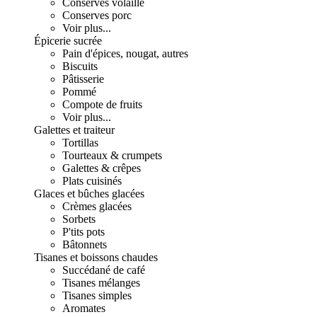
Conserves volaille
Conserves porc
Voir plus...
Épicerie sucrée
Pain d'épices, nougat, autres
Biscuits
Pâtisserie
Pommé
Compote de fruits
Voir plus...
Galettes et traiteur
Tortillas
Tourteaux & crumpets
Galettes & crêpes
Plats cuisinés
Glaces et bûches glacées
Crèmes glacées
Sorbets
P'tits pots
Bâtonnets
Tisanes et boissons chaudes
Succédané de café
Tisanes mélanges
Tisanes simples
Aromates