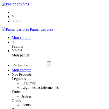
0
0
0.0
€
Panier des prés
Mon compte
0
Favoris
0
0.0
€
Mon panier
Mon compte
Nos Produits
Légumes
Légumes
Légumes lactofermentés
Fruits
Autres
Oeufs
Oeufs