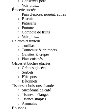
Conserves porc
Voir plus...
Épicerie sucrée
Pain d'épices, nougat, autres
Biscuits
Pâtisserie
Pommé
Compote de fruits
Voir plus...
Galettes et traiteur
Tortillas
Tourteaux & crumpets
Galettes & crêpes
Plats cuisinés
Glaces et bûches glacées
Crèmes glacées
Sorbets
P'tits pots
Bâtonnets
Tisanes et boissons chaudes
Succédané de café
Tisanes mélanges
Tisanes simples
Aromates
Boissons