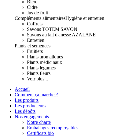
Bière
Cidre
Jus de fruit
Compléments alimentaires
Hygiène et entretien
Coffrets
Savons TOTEM SAVON
Savons au lait d'ânesse AZALANE
Entretien
Plants et semences
Fruitiers
Plants aromatiques
Plants médicinaux
Plants légumes
Plants fleurs
Voir plus...
Accueil
Comment ça marche ?
Les produits
Les producteurs
Les dépôts
Nos engagements
Notre charte
Emballages réemployables
Certificats bio