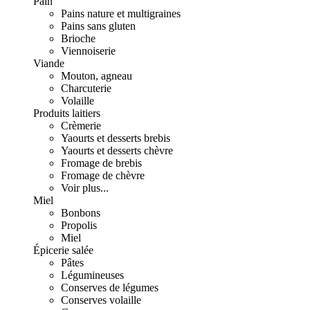
Pain
Pains nature et multigraines
Pains sans gluten
Brioche
Viennoiserie
Viande
Mouton, agneau
Charcuterie
Volaille
Produits laitiers
Crèmerie
Yaourts et desserts brebis
Yaourts et desserts chèvre
Fromage de brebis
Fromage de chèvre
Voir plus...
Miel
Bonbons
Propolis
Miel
Épicerie salée
Pâtes
Légumineuses
Conserves de légumes
Conserves volaille