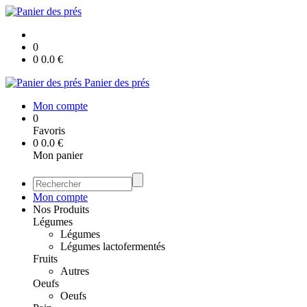
0
0
0.0
€
Panier des prés
Mon compte
0
Favoris
0
0.0
€
Mon panier
Mon compte
Nos Produits
Légumes
Légumes
Légumes lactofermentés
Fruits
Autres
Oeufs
Oeufs