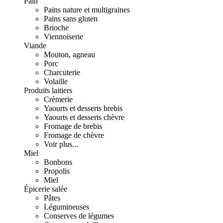
Pain
Pains nature et multigraines
Pains sans gluten
Brioche
Viennoiserie
Viande
Mouton, agneau
Porc
Charcuterie
Volaille
Produits laitiers
Crèmerie
Yaourts et desserts brebis
Yaourts et desserts chèvre
Fromage de brebis
Fromage de chèvre
Voir plus...
Miel
Bonbons
Propolis
Miel
Épicerie salée
Pâtes
Légumineuses
Conserves de légumes