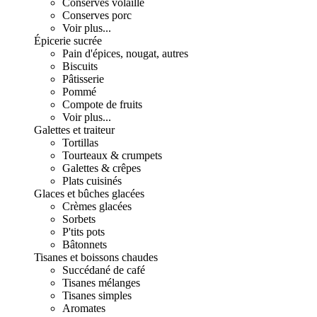
Conserves volaille
Conserves porc
Voir plus...
Épicerie sucrée
Pain d'épices, nougat, autres
Biscuits
Pâtisserie
Pommé
Compote de fruits
Voir plus...
Galettes et traiteur
Tortillas
Tourteaux & crumpets
Galettes & crêpes
Plats cuisinés
Glaces et bûches glacées
Crèmes glacées
Sorbets
P'tits pots
Bâtonnets
Tisanes et boissons chaudes
Succédané de café
Tisanes mélanges
Tisanes simples
Aromates