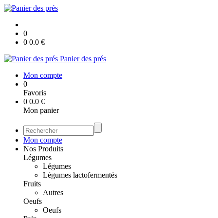
0
0
0.0
€
Panier des prés
Mon compte
0
Favoris
0
0.0
€
Mon panier
Mon compte
Nos Produits
Légumes
Légumes
Légumes lactofermentés
Fruits
Autres
Oeufs
Oeufs