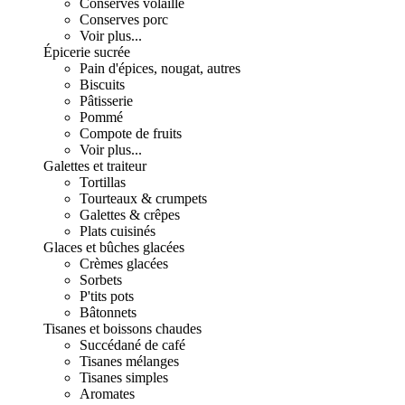
Conserves volaille
Conserves porc
Voir plus...
Épicerie sucrée
Pain d'épices, nougat, autres
Biscuits
Pâtisserie
Pommé
Compote de fruits
Voir plus...
Galettes et traiteur
Tortillas
Tourteaux & crumpets
Galettes & crêpes
Plats cuisinés
Glaces et bûches glacées
Crèmes glacées
Sorbets
P'tits pots
Bâtonnets
Tisanes et boissons chaudes
Succédané de café
Tisanes mélanges
Tisanes simples
Aromates