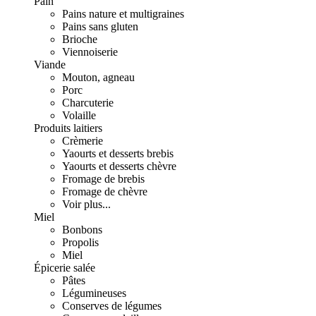
Pain
Pains nature et multigraines
Pains sans gluten
Brioche
Viennoiserie
Viande
Mouton, agneau
Porc
Charcuterie
Volaille
Produits laitiers
Crèmerie
Yaourts et desserts brebis
Yaourts et desserts chèvre
Fromage de brebis
Fromage de chèvre
Voir plus...
Miel
Bonbons
Propolis
Miel
Épicerie salée
Pâtes
Légumineuses
Conserves de légumes