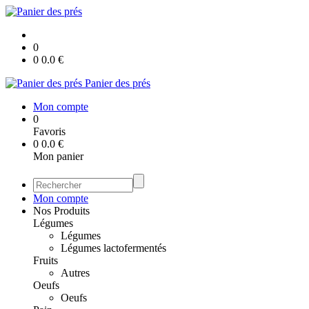
0
0
0.0
€
Panier des prés
Mon compte
0
Favoris
0
0.0
€
Mon panier
Mon compte
Nos Produits
Légumes
Légumes
Légumes lactofermentés
Fruits
Autres
Oeufs
Oeufs