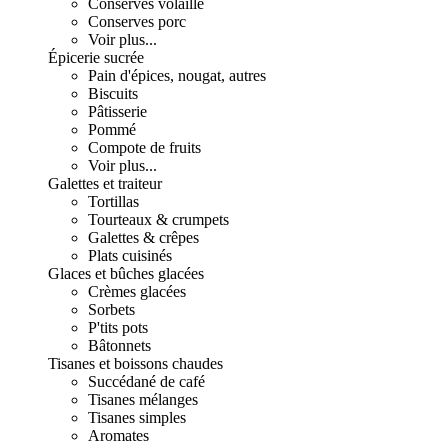
Conserves volaille
Conserves porc
Voir plus...
Épicerie sucrée
Pain d'épices, nougat, autres
Biscuits
Pâtisserie
Pommé
Compote de fruits
Voir plus...
Galettes et traiteur
Tortillas
Tourteaux & crumpets
Galettes & crêpes
Plats cuisinés
Glaces et bûches glacées
Crèmes glacées
Sorbets
P'tits pots
Bâtonnets
Tisanes et boissons chaudes
Succédané de café
Tisanes mélanges
Tisanes simples
Aromates