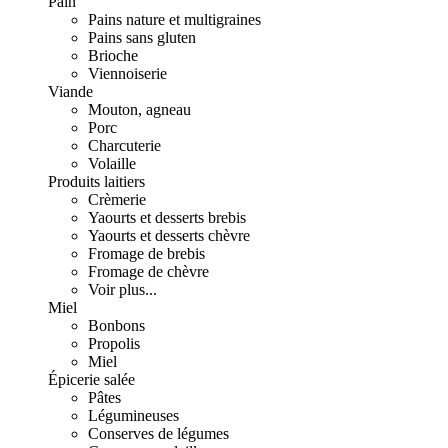
Pain
Pains nature et multigraines
Pains sans gluten
Brioche
Viennoiserie
Viande
Mouton, agneau
Porc
Charcuterie
Volaille
Produits laitiers
Crèmerie
Yaourts et desserts brebis
Yaourts et desserts chèvre
Fromage de brebis
Fromage de chèvre
Voir plus...
Miel
Bonbons
Propolis
Miel
Épicerie salée
Pâtes
Légumineuses
Conserves de légumes