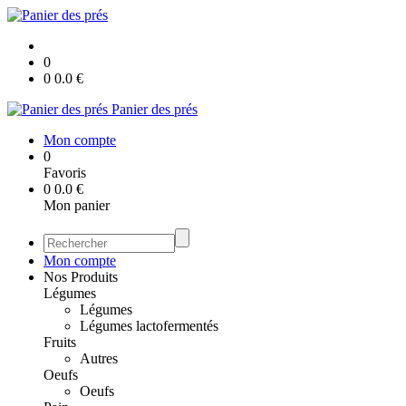
0
0
0.0
€
Panier des prés
Mon compte
0
Favoris
0
0.0
€
Mon panier
Mon compte
Nos Produits
Légumes
Légumes
Légumes lactofermentés
Fruits
Autres
Oeufs
Oeufs