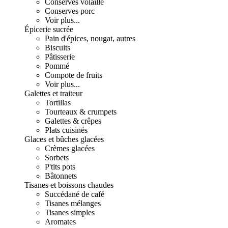
Conserves volaille
Conserves porc
Voir plus...
Épicerie sucrée
Pain d'épices, nougat, autres
Biscuits
Pâtisserie
Pommé
Compote de fruits
Voir plus...
Galettes et traiteur
Tortillas
Tourteaux & crumpets
Galettes & crêpes
Plats cuisinés
Glaces et bûches glacées
Crèmes glacées
Sorbets
P'tits pots
Bâtonnets
Tisanes et boissons chaudes
Succédané de café
Tisanes mélanges
Tisanes simples
Aromates