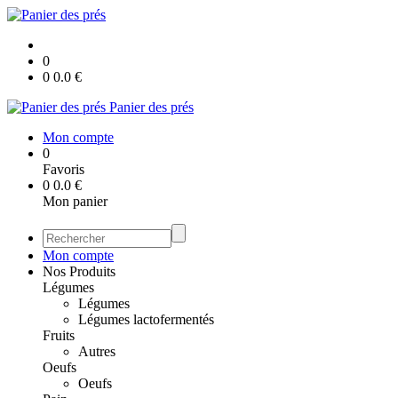
0
0
0.0
€
Panier des prés
Mon compte
0
Favoris
0
0.0
€
Mon panier
Mon compte
Nos Produits
Légumes
Légumes
Légumes lactofermentés
Fruits
Autres
Oeufs
Oeufs