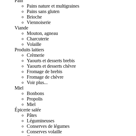
Pain
Pains nature et multigraines
Pains sans gluten
Brioche
Viennoiserie
Viande
Mouton, agneau
Charcuterie
Volaille
Produits laitiers
Crèmerie
Yaourts et desserts brebis
Yaourts et desserts chèvre
Fromage de brebis
Fromage de chèvre
Voir plus...
Miel
Bonbons
Propolis
Miel
Épicerie salée
Pâtes
Légumineuses
Conserves de légumes
Conserves volaille