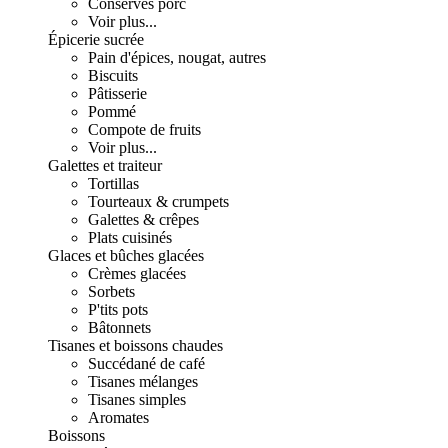
Conserves porc
Voir plus...
Épicerie sucrée
Pain d'épices, nougat, autres
Biscuits
Pâtisserie
Pommé
Compote de fruits
Voir plus...
Galettes et traiteur
Tortillas
Tourteaux & crumpets
Galettes & crêpes
Plats cuisinés
Glaces et bûches glacées
Crèmes glacées
Sorbets
P'tits pots
Bâtonnets
Tisanes et boissons chaudes
Succédané de café
Tisanes mélanges
Tisanes simples
Aromates
Boissons