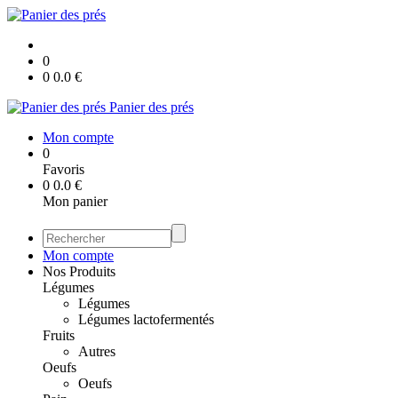
0
0
0.0
€
Panier des prés
Mon compte
0
Favoris
0
0.0
€
Mon panier
Mon compte
Nos Produits
Légumes
Légumes
Légumes lactofermentés
Fruits
Autres
Oeufs
Oeufs