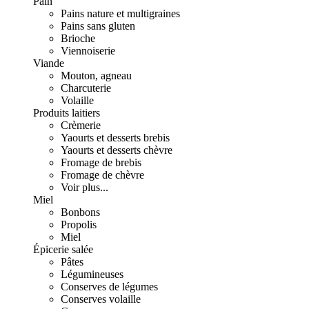
Pain
Pains nature et multigraines
Pains sans gluten
Brioche
Viennoiserie
Viande
Mouton, agneau
Charcuterie
Volaille
Produits laitiers
Crèmerie
Yaourts et desserts brebis
Yaourts et desserts chèvre
Fromage de brebis
Fromage de chèvre
Voir plus...
Miel
Bonbons
Propolis
Miel
Épicerie salée
Pâtes
Légumineuses
Conserves de légumes
Conserves volaille