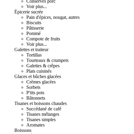
Conserves porc
Voir plus...
Épicerie sucrée
Pain d'épices, nougat, autres
Biscuits
Pâtisserie
Pommé
Compote de fruits
Voir plus...
Galettes et traiteur
Tortillas
Tourteaux & crumpets
Galettes & crêpes
Plats cuisinés
Glaces et bûches glacées
Crèmes glacées
Sorbets
P'tits pots
Bâtonnets
Tisanes et boissons chaudes
Succédané de café
Tisanes mélanges
Tisanes simples
Aromates
Boissons