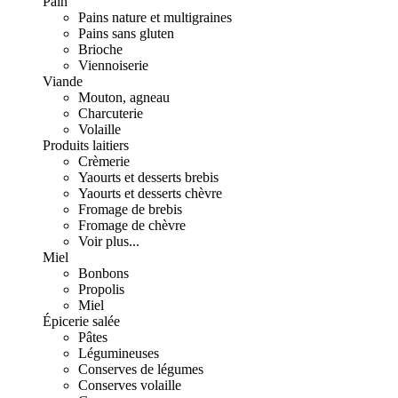
Pain
Pains nature et multigraines
Pains sans gluten
Brioche
Viennoiserie
Viande
Mouton, agneau
Charcuterie
Volaille
Produits laitiers
Crèmerie
Yaourts et desserts brebis
Yaourts et desserts chèvre
Fromage de brebis
Fromage de chèvre
Voir plus...
Miel
Bonbons
Propolis
Miel
Épicerie salée
Pâtes
Légumineuses
Conserves de légumes
Conserves volaille