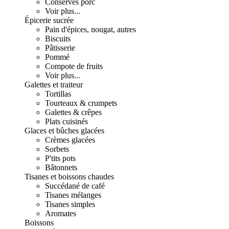
Conserves porc
Voir plus...
Épicerie sucrée
Pain d'épices, nougat, autres
Biscuits
Pâtisserie
Pommé
Compote de fruits
Voir plus...
Galettes et traiteur
Tortillas
Tourteaux & crumpets
Galettes & crêpes
Plats cuisinés
Glaces et bûches glacées
Crèmes glacées
Sorbets
P'tits pots
Bâtonnets
Tisanes et boissons chaudes
Succédané de café
Tisanes mélanges
Tisanes simples
Aromates
Boissons