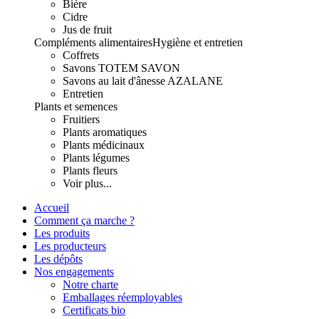
Bière
Cidre
Jus de fruit
Compléments alimentaires
Hygiène et entretien
Coffrets
Savons TOTEM SAVON
Savons au lait d'ânesse AZALANE
Entretien
Plants et semences
Fruitiers
Plants aromatiques
Plants médicinaux
Plants légumes
Plants fleurs
Voir plus...
Accueil
Comment ça marche ?
Les produits
Les producteurs
Les dépôts
Nos engagements
Notre charte
Emballages réemployables
Certificats bio