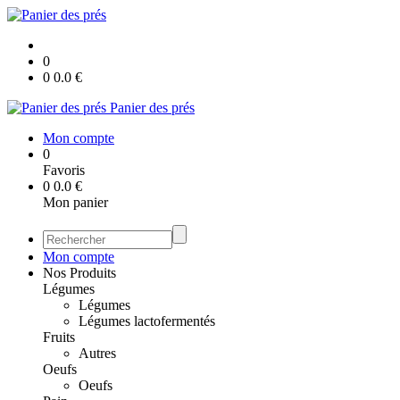
0
0
0.0
€
Panier des prés
Mon compte
0
Favoris
0
0.0
€
Mon panier
Mon compte
Nos Produits
Légumes
Légumes
Légumes lactofermentés
Fruits
Autres
Oeufs
Oeufs