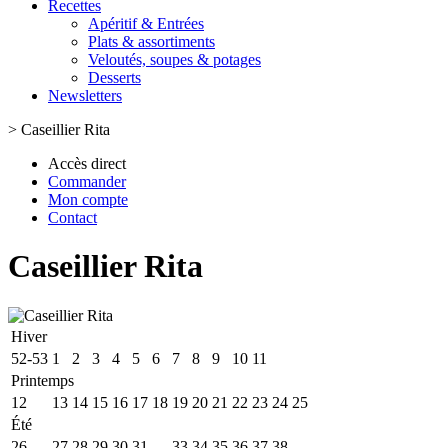
Recettes
Apéritif & Entrées
Plats & assortiments
Veloutés, soupes & potages
Desserts
Newsletters
>
Caseillier Rita
Accès direct
Commander
Mon compte
Contact
Caseillier Rita
Hiver
52-53
1
2
3
4
5
6
7
8
9
10
11
Printemps
12
13
14
15
16
17
18
19
20
21
22
23
24
25
Été
26
27
28
29
30
31
32
33
34
35
36
37
38