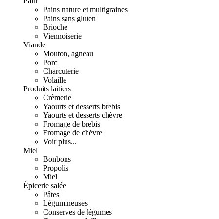
Pain
Pains nature et multigraines
Pains sans gluten
Brioche
Viennoiserie
Viande
Mouton, agneau
Porc
Charcuterie
Volaille
Produits laitiers
Crèmerie
Yaourts et desserts brebis
Yaourts et desserts chèvre
Fromage de brebis
Fromage de chèvre
Voir plus...
Miel
Bonbons
Propolis
Miel
Épicerie salée
Pâtes
Légumineuses
Conserves de légumes