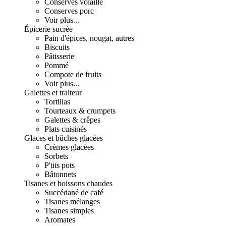
Conserves volaille
Conserves porc
Voir plus...
Épicerie sucrée
Pain d'épices, nougat, autres
Biscuits
Pâtisserie
Pommé
Compote de fruits
Voir plus...
Galettes et traiteur
Tortillas
Tourteaux & crumpets
Galettes & crêpes
Plats cuisinés
Glaces et bûches glacées
Crèmes glacées
Sorbets
P'tits pots
Bâtonnets
Tisanes et boissons chaudes
Succédané de café
Tisanes mélanges
Tisanes simples
Aromates