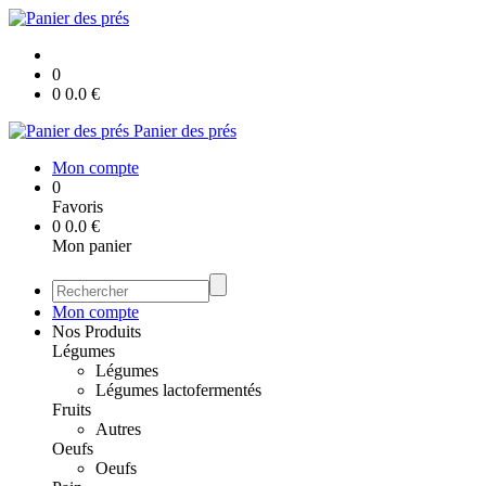
0
0
0.0
€
Panier des prés
Mon compte
0
Favoris
0
0.0
€
Mon panier
Mon compte
Nos Produits
Légumes
Légumes
Légumes lactofermentés
Fruits
Autres
Oeufs
Oeufs