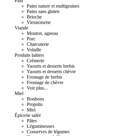
Pain
Pains nature et multigraines
Pains sans gluten
Brioche
Viennoiserie
Viande
Mouton, agneau
Porc
Charcuterie
Volaille
Produits laitiers
Crèmerie
Yaourts et desserts brebis
Yaourts et desserts chèvre
Fromage de brebis
Fromage de chèvre
Voir plus...
Miel
Bonbons
Propolis
Miel
Épicerie salée
Pâtes
Légumineuses
Conserves de légumes