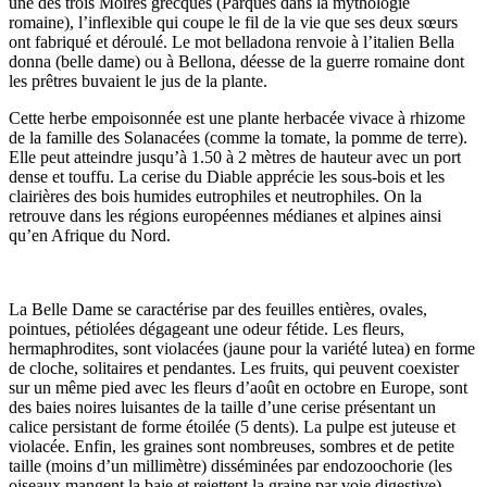
une des trois Moires grecques (Parques dans la mythologie
romaine), l’inflexible qui coupe le fil de la vie que ses deux sœurs
ont fabriqué et déroulé. Le mot belladona renvoie à l’italien Bella
donna (belle dame) ou à Bellona, déesse de la guerre romaine dont
les prêtres buvaient le jus de la plante.
Cette herbe empoisonnée est une plante herbacée vivace à rhizome
de la famille des Solanacées (comme la tomate, la pomme de terre).
Elle peut atteindre jusqu’à 1.50 à 2 mètres de hauteur avec un port
dense et touffu. La cerise du Diable apprécie les sous-bois et les
clairières des bois humides eutrophiles et neutrophiles. On la
retrouve dans les régions européennes médianes et alpines ainsi
qu’en Afrique du Nord.
La Belle Dame se caractérise par des feuilles entières, ovales,
pointues, pétiolées dégageant une odeur fétide. Les fleurs,
hermaphrodites, sont violacées (jaune pour la variété lutea) en forme
de cloche, solitaires et pendantes. Les fruits, qui peuvent coexister
sur un même pied avec les fleurs d’août en octobre en Europe, sont
des baies noires luisantes de la taille d’une cerise présentant un
calice persistant de forme étoilée (5 dents). La pulpe est juteuse et
violacée. Enfin, les graines sont nombreuses, sombres et de petite
taille (moins d’un millimètre) disséminées par endozoochorie (les
oiseaux mangent la baie et rejettent la graine par voie digestive).