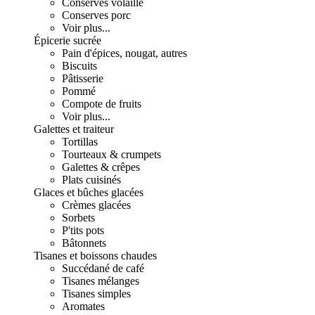
Conserves volaille
Conserves porc
Voir plus...
Épicerie sucrée
Pain d'épices, nougat, autres
Biscuits
Pâtisserie
Pommé
Compote de fruits
Voir plus...
Galettes et traiteur
Tortillas
Tourteaux & crumpets
Galettes & crêpes
Plats cuisinés
Glaces et bûches glacées
Crèmes glacées
Sorbets
P'tits pots
Bâtonnets
Tisanes et boissons chaudes
Succédané de café
Tisanes mélanges
Tisanes simples
Aromates