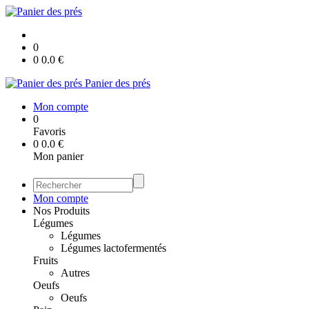
0
0
0.0
€
Panier des prés
Mon compte
0
Favoris
0
0.0
€
Mon panier
Mon compte
Nos Produits
Légumes
Légumes
Légumes lactofermentés
Fruits
Autres
Oeufs
Oeufs