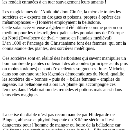
les rendait enragées à en tuer sauvagement leurs amants !
Les magiciennes de l’Antiquité dont Circée, la mère de toutes les
sorcières et « experte en drogues et poisons, propres à opérer des
métamorphoses » (Homère) employaient la belladone.
Cette solanacée vireuse a également été utilisée comme poison ou
médium pour les rites religieux païens des populations de l’Europe
du Nord (Dwalberry de dval = transe en l’anglais médiéval).
L’an 1000 et l’ancrage du Christianisme font des femmes, qui ont la
connaissance des plantes, des sorcières maléfiques.
Ces sorcières sont en réalité des herboristes qui savent manipuler un
bon nombre de plantes contenant des alcaloïdes (principes actifs plus
ou moins toxiques) et sont d’excellentes soigneuses. Jules Michelet,
dans son ouvrage sur les légendes démocratiques du Nord, qualifie
les sorcières de « bonnes » puis de « belles femmes » emplies de
sagesse. La belladone est alors LA plante qui accompagne ces
femmes dans l’élaboration des remèdes et potions mais aussi dans
leurs rites magiques.
La cerise du diable n’est pas recommandée par Hildegarde de
Bingen, abbesse et phytothérapeute du XIIème siècle. « Il est
dangereux pour l’homme de manger ou boire de la belladone car