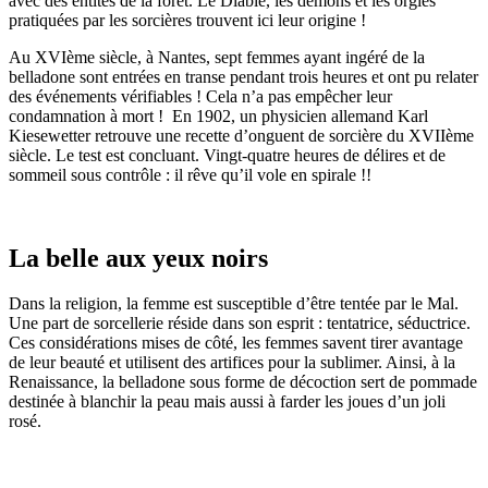
avec des entités de la forêt. Le Diable, les démons et les orgies
pratiquées par les sorcières trouvent ici leur origine !
Au XVIème siècle, à Nantes, sept femmes ayant ingéré de la
belladone sont entrées en transe pendant trois heures et ont pu relater
des événements vérifiables ! Cela n’a pas empêcher leur
condamnation à mort ! En 1902, un physicien allemand Karl
Kiesewetter retrouve une recette d’onguent de sorcière du XVIIème
siècle. Le test est concluant. Vingt-quatre heures de délires et de
sommeil sous contrôle : il rêve qu’il vole en spirale !!
La belle aux yeux noirs
Dans la religion, la femme est susceptible d’être tentée par le Mal.
Une part de sorcellerie réside dans son esprit : tentatrice, séductrice.
Ces considérations mises de côté, les femmes savent tirer avantage
de leur beauté et utilisent des artifices pour la sublimer. Ainsi, à la
Renaissance, la belladone sous forme de décoction sert de pommade
destinée à blanchir la peau mais aussi à farder les joues d’un joli
rosé.