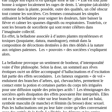
elle frappe son esprit et en quelque sorte le tue ! » Elle est tout juste
bonne à soigner localement les rages de dents. L’atropine (alcaloïde)
contenue dans la plante, possède, outre des qualités, un côté obscur
tout comme les sorcières. Ces femmes connaissant les simples
utilisaient la belladone pour soigner les douleurs, faire baisser la
fièvre et calmer les spasmes digestifs ou respiratoires. Toutefois, ce
sont les brouets de sorcellerie qui sont rester célèbres dans
l’imaginaire collectif.
En effet, la belladone associée à d’autres plantes mystérieuses et
toxiques (jusquiame, datura, mandragore), entrait dans la
composition de décoctions destinées à des rites dédiés à la nature
aux origines païennes. Les « pouvoirs » des sorcières s’expliquent
alors.
La belladone provoque un sentiment de bonheur, d’intemporalité
voire d’être philosophe. Selon la dose, un sommeil aux rêves
érotiques ou/et un délire accompagné d’hallucinations et d’excitation
fait partie des effets secondaires. Les fameux onguents « de vol »
enduisent des branches d’arbres, qui, chevauchées, permettent le
contact entre la potion et certaines parties du corps très irriguées
pour une diffusion rapide des principes actifs ! Les témoignages des
sorcières après dissipation des effets pouvaient être interprétés. Elles
ont eu le sentiment de voler sur leur branche ; plus tard un balai,
symbole masculin (le manche) et féminin (la brosse) donc sexuel.
Puis les hallucinations ont pu leur faire croire qu’elles conversaient