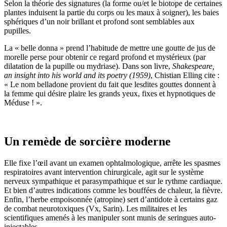
Selon la théorie des signatures (la forme ou/et le biotope de certaines
plantes induisent la partie du corps ou les maux à soigner), les baies
sphériques d’un noir brillant et profond sont semblables aux
pupilles.
La « belle donna » prend l’habitude de mettre une goutte de jus de
morelle perse pour obtenir ce regard profond et mystérieux (par
dilatation de la pupille ou mydriase). Dans son livre,
Shakespeare,
an insight into his world and its poetry (1959)
, Chistian Elling cite :
« Le nom belladone provient du fait que lesdites gouttes donnent à
la femme qui désire plaire les grands yeux, fixes et hypnotiques de
Méduse ! ».
Un remède de sorcière moderne
Elle fixe l’œil avant un examen ophtalmologique, arrête les spasmes
respiratoires avant intervention chirurgicale, agit sur le système
nerveux sympathique et parasympathique et sur le rythme cardiaque.
Et bien d’autres indications comme les bouffées de chaleur, la fièvre.
Enfin, l’herbe empoisonnée (atropine) sert d’antidote à certains gaz
de combat neurotoxiques (Vx, Sarin). Les militaires et les
scientifiques amenés à les manipuler sont munis de seringues auto-
injectables.