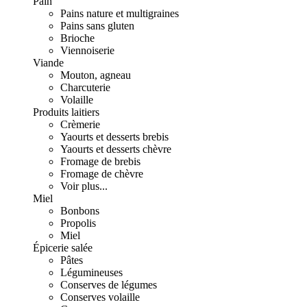
Pain
Pains nature et multigraines
Pains sans gluten
Brioche
Viennoiserie
Viande
Mouton, agneau
Charcuterie
Volaille
Produits laitiers
Crèmerie
Yaourts et desserts brebis
Yaourts et desserts chèvre
Fromage de brebis
Fromage de chèvre
Voir plus...
Miel
Bonbons
Propolis
Miel
Épicerie salée
Pâtes
Légumineuses
Conserves de légumes
Conserves volaille