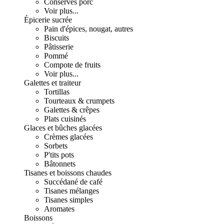
Conserves porc
Voir plus...
Épicerie sucrée
Pain d'épices, nougat, autres
Biscuits
Pâtisserie
Pommé
Compote de fruits
Voir plus...
Galettes et traiteur
Tortillas
Tourteaux & crumpets
Galettes & crêpes
Plats cuisinés
Glaces et bûches glacées
Crèmes glacées
Sorbets
P'tits pots
Bâtonnets
Tisanes et boissons chaudes
Succédané de café
Tisanes mélanges
Tisanes simples
Aromates
Boissons