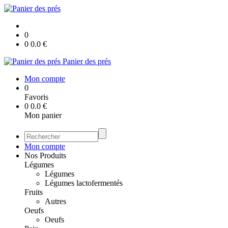
0
0
0.0
€
Panier des prés
Mon compte
0
Favoris
0
0.0
€
Mon panier
Mon compte
Nos Produits
Légumes
Légumes
Légumes lactofermentés
Fruits
Autres
Oeufs
Oeufs